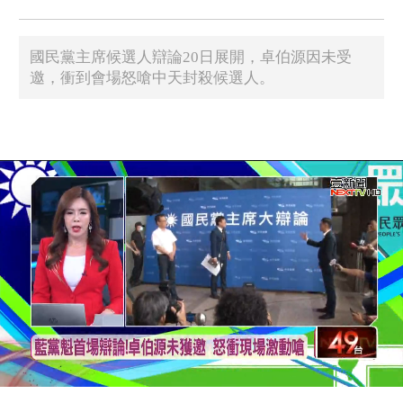
國民黨主席候選人辯論20日展開，卓伯源因未受
邀，衝到會場怒嗆中天封殺候選人。