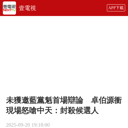
壹電視
APP下載
未獲邀藍黨魁首場辯論 卓伯源衝
現場怒嗆中天：封殺候選人
2025-09-20 19:18:00