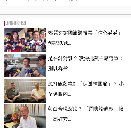
相關新聞
鄭麗文穿國旗裝投票「信心滿滿」
郝龍斌喊...
是在針對誰？ 凌濤批黨主席選舉：
別以為掌...
想打破藍綠卻「保送韓國瑜」？ 小
草傻眼內...
藍白合現裂痕？ 「周典論條款」換
「高虹安...