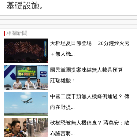
基礎設施。
相關新聞
大稻埕夏日節登場 「20分鐘煙火秀
＋無人機...
國民黨團提案凍結無人載具預算
莊瑞雄酸：...
中國二度干預無人機條例通過？ 傳
向在野提...
砍樹恐被無人機偵查？ 蔣萬安：散
布謠言將...