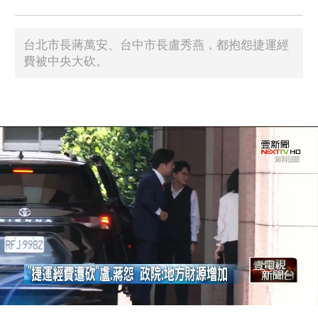
台北市長蔣萬安、台中市長盧秀燕，都抱怨捷運經
費被中央大砍。