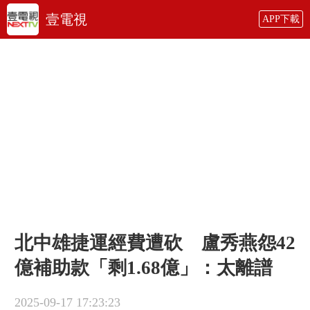
壹電視
APP下載
北中雄捷運經費遭砍 盧秀燕怨42
億補助款「剩1.68億」：太離譜
2025-09-17 17:23:23