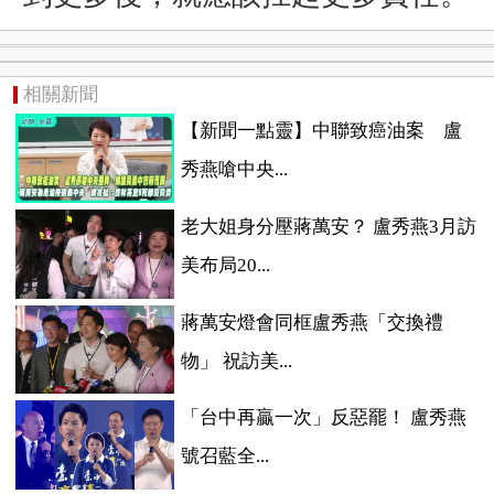
相關新聞
【新聞一點靈】中聯致癌油案 盧
秀燕嗆中央...
老大姐身分壓蔣萬安？ 盧秀燕3月訪
美布局20...
蔣萬安燈會同框盧秀燕「交換禮
物」 祝訪美...
「台中再贏一次」反惡罷！ 盧秀燕
號召藍全...