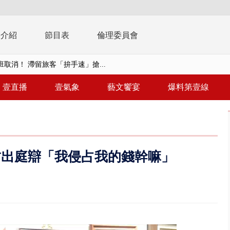
播介紹
節目表
倫理委員會
取消！ 滯留旅客「拚手速」搶...
園槍擊！ 14歲槍手開火釀多師...
壹直播
壹氣象
藝文饗宴
爆料第壹線
%下架標準惹議 傳石崇良、姜至...
年！ 8／8見面會限40粉絲 YG大...
」劇場版超人氣限量特典 粉絲排...
哲出庭辯「我侵占我的錢幹嘛」
大逆轉！ 證實慈濟買BNT遭詐10...
t天花板崩落「鷹架倒塌」砸傷嬤 客...
10億！ 豪宅藏「9千萬鈔票磚、...
 「一鴨三吃」、「客家攪福」...