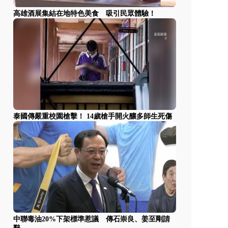
高雄酒展集結在地特色美食 吸引民眾體驗！
泰國傳嚴重校園槍擊！ 14歲槍手開火釀多師生死傷
中聯毒油20%下架標準惹議 傳石崇良、姜至剛請