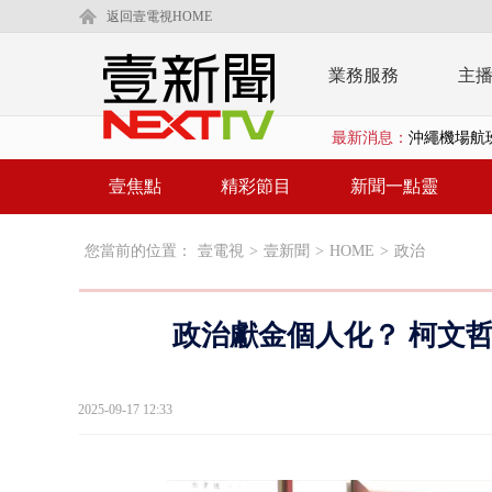
返回壹電視HOME
業務服務
主
最新消息：
沖繩機場航班
泰國傳嚴重校
壹焦點
精彩節目
新聞一點靈
中聯毒油20
您當前的位置：
壹電視
>
壹新聞
>
HOME
>
政治
BP出道10周
「吉伊卡哇
政治獻金個人化？ 柯文
「疫苗採購」
LaLapor
2025-09-17 12:33
名律狠詐慈濟
父親節限定！