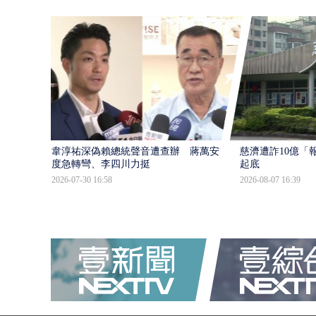
韋淳祐深偽賴總統聲音遭查辦 蔣萬安態
慈濟遭詐10億「
度急轉彎、李四川力挺
起底
2026-07-30 16:58
2026-08-07 16:39