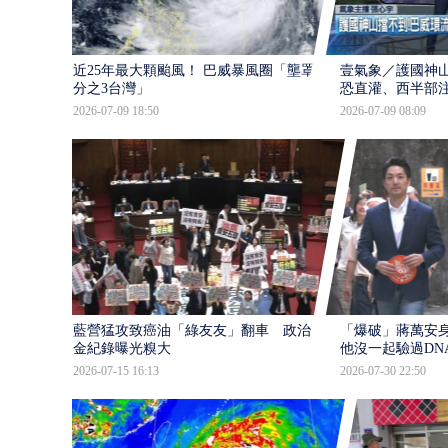
近25年最大顆颱風！ 巴威暴風圈「壟罩4
壹氣象／護國神山
分之3台灣」
恐直灌、西半部
2026-07-09 18:50
2026-07-09 08:09
藍營猛攻致癌油「綠友友」翻車 政治獻
「爆破」蔣萬安身
金紀錄曝光糗大
他沒一起驗過DN
2026-07-15 16:13
2026-07-30 22:50