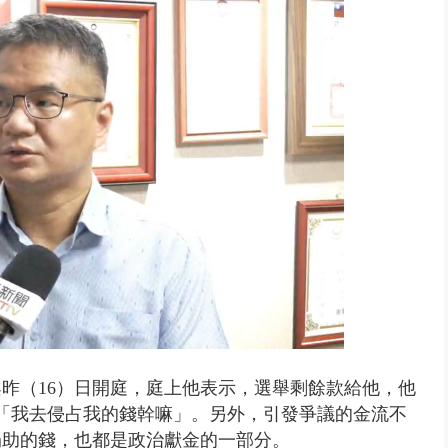
 雨彈將炸台中以北 不排除明...
昨（16）日開庭，庭上他表示，選舉剩餘款給他，他
「我去侵占我的錢幹嘛」。
另外，引發爭議的金流不
捐助的錢，
也都是政治獻金的一部分。