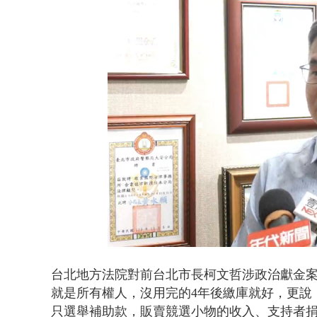
白海豚海警！
Loaded
:
Unmute
34.43%
台北地方法院對前台北市長柯文哲涉政治獻金案
就是所有權人，沒用完的4年後繳庫就好，更說
只選舉補助款，
販賣競選小物的收入、支持者