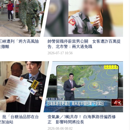
三峽遭列「坍方高風險」
帥警留職停薪當男公關 女客遭詐百萬提
性撤離
告、北市警：兩大過免職
2026-07-17 10:56
 批「台糖油品部在台
壹氣象／3颱共存！ 白海豚路徑偏西修
管加油站
正 影響時間將拉長
2026-08-06 08:02