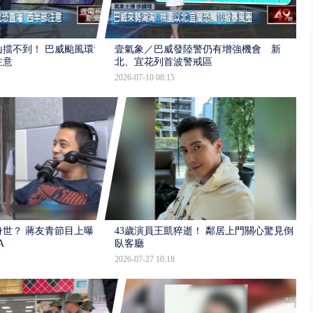
擋不到！ 巴威颱風環流
壹氣象／巴威發陸警仍有增強機會 新
注意
北、宜花列首波警戒區
2026-07-10 08:15
世？ 蔣友青節目上曝：
43歲演員王凱猝逝！ 鄰居上門關心驚見倒
A
臥客廳
2026-07-27 10:18