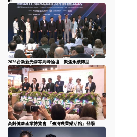
辭
2026台新新光淨零高峰論壇 聚焦永續轉型
高齡健康產業博覽會 「臺灣農業樂活館」登場