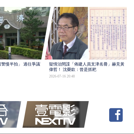
報警慢半拍」 過往爭議遭
疑情治間諜「佈建人員支津名冊」赫見黃
偉哲！ 沈榮欽：曾是抓耙
2026-07-16 20:48