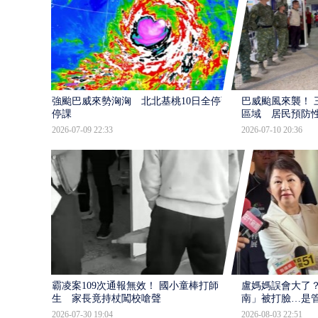
強颱巴威來勢洶洶 北北基桃10日全停班
巴威颱風來襲！ 
停課
區域 居民預防
2026-07-09 22:33
2026-07-10 20:36
霸凌案109次通報無效！ 國小童棒打師
盧媽媽誤會大了？
生 家長竟持杖闖校嗆聲
南」被打臉…是
2026-07-30 19:04
2026-08-03 22:51