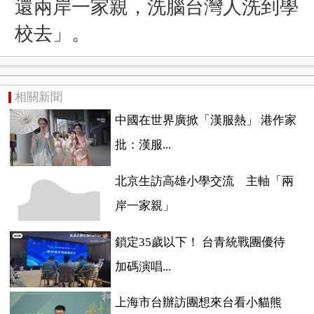
還兩岸一家親，洗腦台灣人洗到學
校去」。
相關新聞
中國在世界廣掀「漢服熱」 港作家
批：漢服...
北京生訪高雄小學交流 主軸「兩
岸一家親」
鎖定35歲以下！ 台青統戰團優待
加碼演唱...
上海市台辦訪團想來台看小貓熊