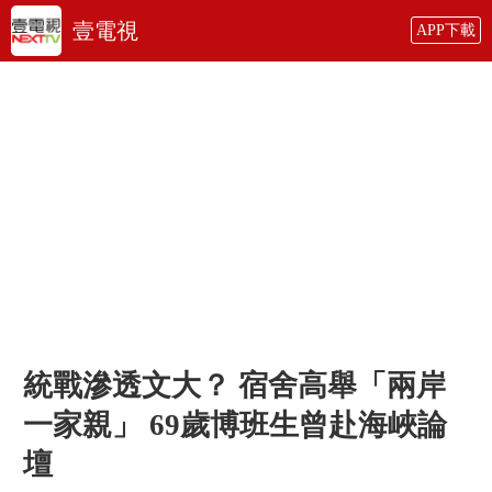
壹電視
APP下載
統戰滲透文大？ 宿舍高舉「兩岸
一家親」 69歲博班生曾赴海峽論
壇