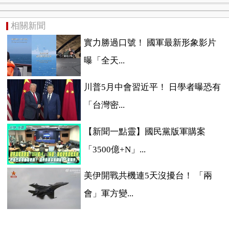
相關新聞
實力勝過口號！ 國軍最新形象影片
曝「全天...
川普5月中會習近平！ 日學者曝恐有
「台灣密...
【新聞一點靈】國民黨版軍購案
「3500億+N」...
美伊開戰共機連5天沒擾台！ 「兩
會」軍方變...