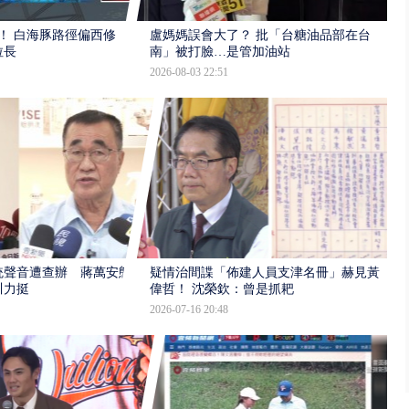
！ 白海豚路徑偏西修
盧媽媽誤會大了？ 批「台糖油品部在台
拉長
南」被打臉…是管加油站
2026-08-03 22:51
統聲音遭查辦 蔣萬安態
疑情治間諜「佈建人員支津名冊」赫見黃
川力挺
偉哲！ 沈榮欽：曾是抓耙
2026-07-16 20:48