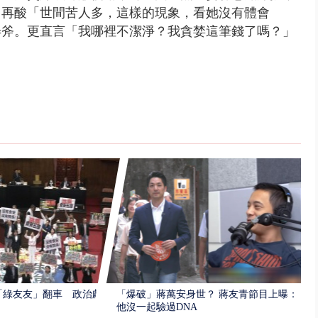
，再酸「
世間苦人多，
這樣的現象，
看她沒有體會
弄斧。更直言「
我哪裡不潔淨？
我貪婪這筆錢了嗎？」
「綠友友」翻車 政治獻
「爆破」蔣萬安身世？ 蔣友青節目上曝：
他沒一起驗過DNA