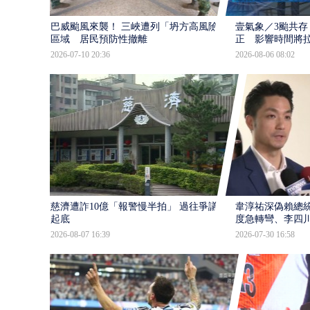
巴威颱風來襲！ 三峽遭列「坍方高風險」
壹氣象／3颱共存
區域 居民預防性撤離
正 影響時間將
2026-07-10 20:36
2026-08-06 08:02
慈濟遭詐10億「報警慢半拍」 過往爭議遭
韋淳祐深偽賴總
起底
度急轉彎、李四
2026-08-07 16:39
2026-07-30 16:58