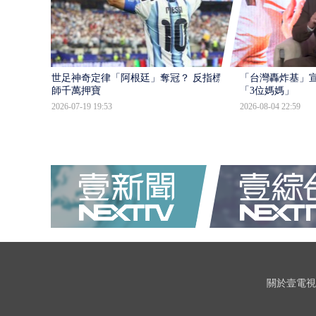
世足神奇定律「阿根廷」奪冠？ 反指標大
「台灣轟炸基」宣
師千萬押寶
「3位媽媽」
2026-07-19 19:53
2026-08-04 22:59
關於壹電視