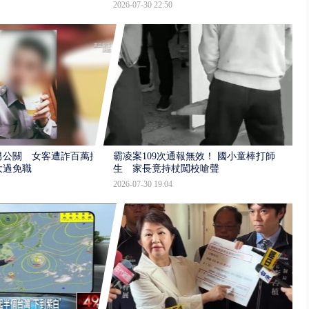
2026-07-30 22:50
男公關 女客遭詐百萬提
霸凌案109次通報無效！ 國小童棒打師
大過免職
生 家長竟持杖闖校嗆聲
2026-07-30 19:04