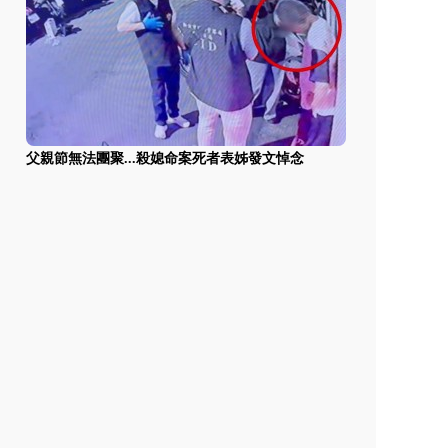
父親節無法團聚...殺媳命案死者表姊發文悼念