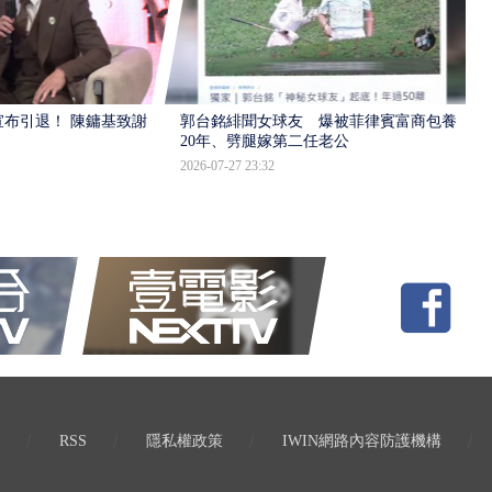
布引退！ 陳鏞基致謝
郭台銘緋聞女球友 爆被菲律賓富商包養
20年、劈腿嫁第二任老公
2026-07-27 23:32
RSS
隱私權政策
IWIN網路內容防護機構