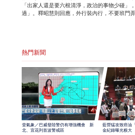
「
出家人還是要六根清淨，
政治的事物少碰」
過」。
釋昭慧則回應，
外行裝內行，
不要班門
熱門新聞
壹氣象／巴威發陸警仍有增強機會 新
藍營猛攻致癌油
北、宜花列首波警戒區
金紀錄曝光糗大