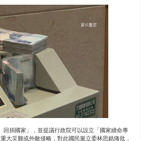
、回捐國家」，並提議行政院可以設立「國家續命專
家重大災難或外敵侵略，對此國民黨立委林思銘痛批，