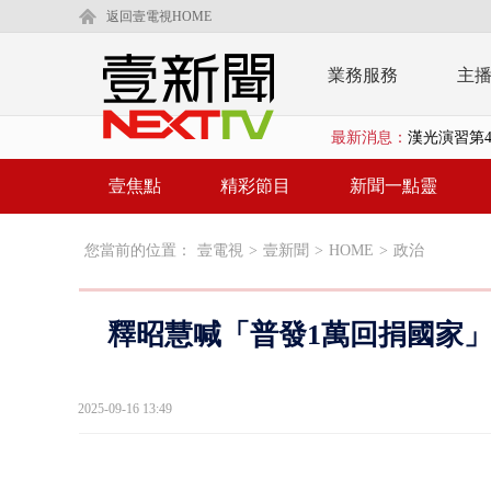
返回壹電視HOME
業務服務
主
漢光演習第4
最新消息：
蔣萬安為慈
柯文哲腳傷
壹焦點
精彩節目
新聞一點靈
金防部8小時
您當前的位置：
壹電視
>
壹新聞
>
HOME
>
政治
白海豚外圍環
鄭麗文驚語
釋昭慧喊「普發1萬回捐國家」
在野黨推「
【新聞一點靈
2025-09-16 13:49
蔣萬安提「
又毒駕！ 男