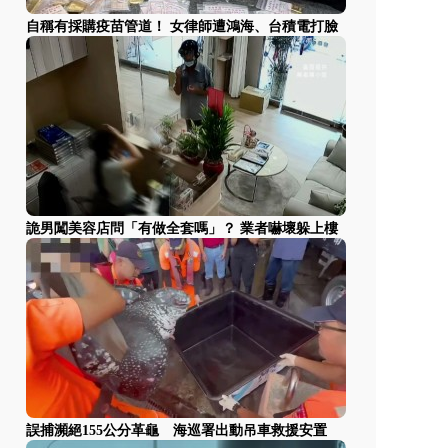
自稱有採購疫苗管道！ 女律師遭鴻海、台積電打臉
詭男闖美容店問「有做全套嗎」？ 業者嚇壞躲上樓
誤捕瀕絕155公分革龜 海巡署出動吊車救援安置