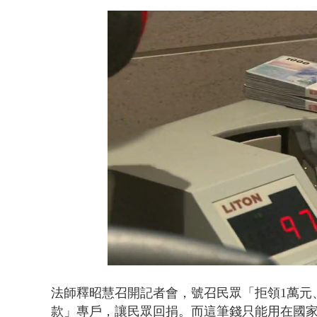
Loaded
:
Unmute
42.02%
法師釋昭慧召開記者會，號召民眾「拒領1萬元
款」專戶，讓民眾回捐。而這筆錢只能用在國