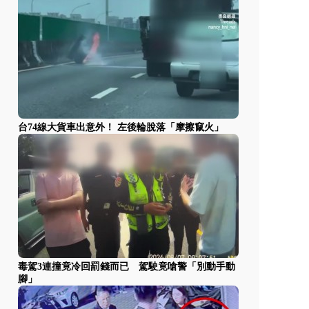
台74線大貨車出意外！ 左後輪脫落「摩擦竄火」
毒駕3連撞竟冷回罰錢而已 駕駛竟嗆警「別動手動
腳」