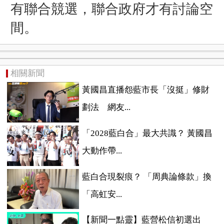
有聯合競選，聯合政府才有討論空
間。
相關新聞
黃國昌直播怨藍市長「沒挺」修財
劃法 網友...
「2028藍白合」最大共識？ 黃國昌
大動作帶...
藍白合現裂痕？ 「周典論條款」換
「高虹安...
【新聞一點靈】藍營松信初選出