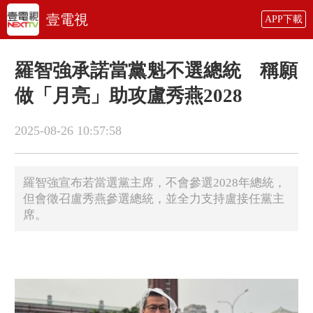
壹電視
APP下載
羅智強承諾當黨魁不選總統 稱願
做「月亮」助攻盧秀燕2028
2025-08-26 10:57:58
羅智強宣布若當選黨主席，不會參選2028年總統，
但會徵召盧秀燕參選總統，並全力支持盧接任黨主
席。