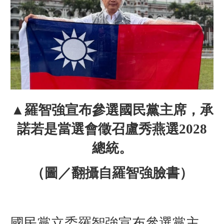
▲羅智強宣布參選國民黨主席，承
諾若是當選會徵召盧秀燕選2028
總統。
（圖／翻攝自羅智強臉書）
國民黨立委羅智強宣布參選黨主