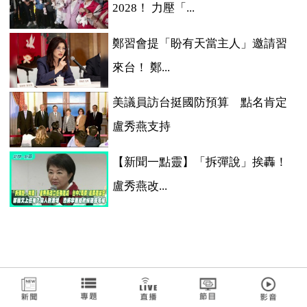
2028！ 力壓「...
鄭習會提「盼有天當主人」邀請習
來台！ 鄭...
美議員訪台挺國防預算 點名肯定
盧秀燕支持
【新聞一點靈】「拆彈說」挨轟！
盧秀燕改...