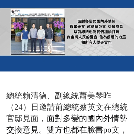
總統賴清德、
副總統蕭美琴昨
（24）日
邀請前總統蔡英文
在總統
官邸見面，
面對多變的國內外情勢
交換意見。
雙方也都在臉書po文，