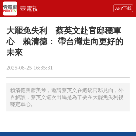
壹電視
APP下載
大罷免失利 蔡英文赴官邸穩軍
心 賴清德： 帶台灣走向更好的
未來
2025-08-25 16:35:31
​賴清德與蕭美琴，邀請蔡英文在總統官邸見面，外
界解讀，蔡英文這次出馬是為了要在大罷免失利後
穩定軍心。