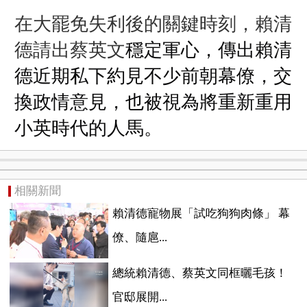
在大罷免失利後的關鍵時刻，
賴清
德請出
蔡英文
穩定軍心，
傳出賴清
德近期私下約見不少前朝幕僚，交
換政情意見，也被視為將重新重用
小英時代的人馬。
相關新聞
賴清德寵物展「試吃狗狗肉條」 幕
僚、隨扈...
總統賴清德、蔡英文同框曬毛孩！
官邸展開...