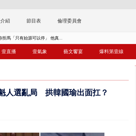
播介紹
節目表
倫理委員會
拒馬「只有始源可以停」 他真...
稿」嗆爆盧秀燕 2028總統戰提...
壹直播
壹氣象
藝文饗宴
爆料第壹線
個資爭議 連戰媳婦轟財政部不負責任
戲水失蹤！ 搜救艇翻覆4警消落...
0.8億」 名律師聯手掮客騙買「B...
魁人選亂局 拱韓國瑜出面扛？
演習第二日 防護關鍵基礎設施
0萬筆個資！ 網軍洩密中共遭起訴...
周末影響最劇 中部以北紫爆、氣...
真相大白 陳時中終獲公道：當時...