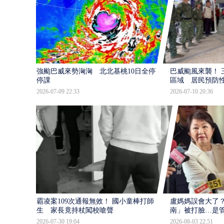
強颱巴威來勢洶洶 北北基桃10日全停班
巴威颱風來襲！ 
停課
區域 居民預防
2026-07-09 22:33
2026-07-10 20:36
霸凌案109次通報無效！ 國小童棒打師
盧媽媽誤會大了？
生 家長竟持杖闖校嗆聲
南」被打臉…是
2026-07-30 19:04
2026-08-03 22:51