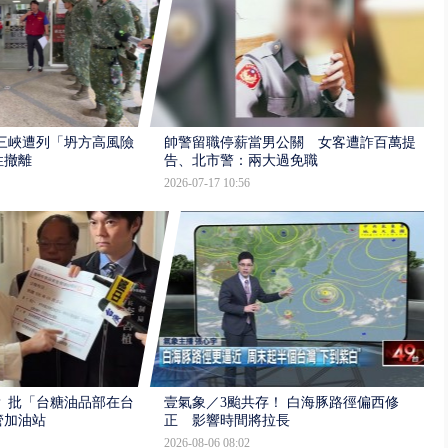
三峽遭列「坍方高風險」
帥警留職停薪當男公關 女客遭詐百萬提
性撤離
告、北市警：兩大過免職
2026-07-17 10:56
 批「台糖油品部在台
壹氣象／3颱共存！ 白海豚路徑偏西修
管加油站
正 影響時間將拉長
2026-08-06 08:02