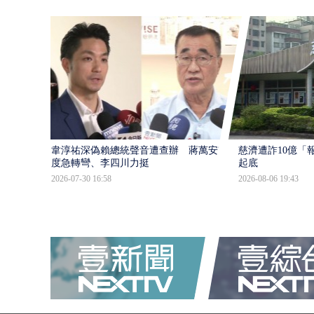
韋淳祐深偽賴總統聲音遭查辦 蔣萬安態
慈濟遭詐10億「
度急轉彎、李四川力挺
起底
2026-07-30 16:58
2026-08-06 19:43