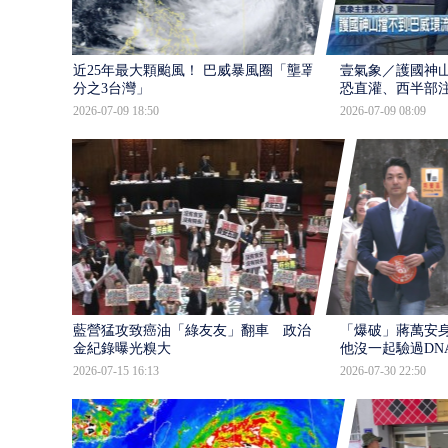
近25年最大顆颱風！ 巴威暴風圈「壟罩4
壹氣象／護國神山
分之3台灣」
恐直灌、西半部
2026-07-09 18:50
2026-07-09 08:09
藍營猛攻致癌油「綠友友」翻車 政治獻
「爆破」蔣萬安身
金紀錄曝光糗大
他沒一起驗過DN
2026-07-15 16:13
2026-07-30 22:50