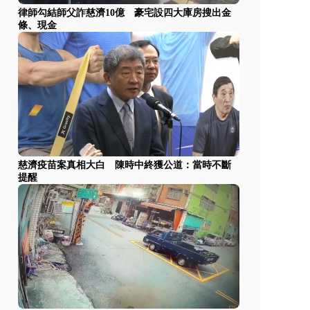
律師勾結師父詐慈濟10億 豪宅設四大庫房搜出金
條、現金
慈濟疫苗案真相大白 陳時中終獲公道：當時不斷
提醒