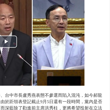
豚進逼！ 外圍雲系影響 北部...
Play
Video
棒、台中市長盧秀燕表態不參選而陷入混沌，如今郝龍
由於距領表登記截止9月5日還有一段時間，黨內是否
。而深藍除了勸進前主席洪秀柱，更將希望投射在立法