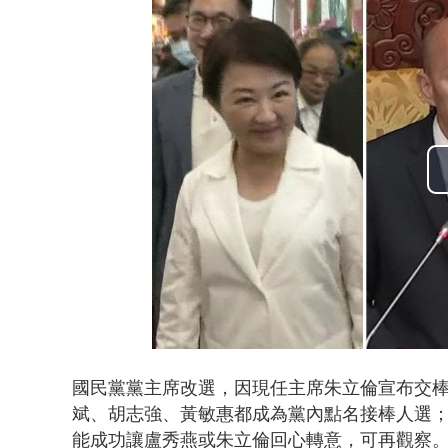
壹氣象／白海
國民黨黨主席改選，因現任主席朱立倫宣布交
斌、胡志強、黃敏惠都成為黨內點名接棒人選；
能成功讓盧秀燕或朱立倫回心轉意，可再觀察