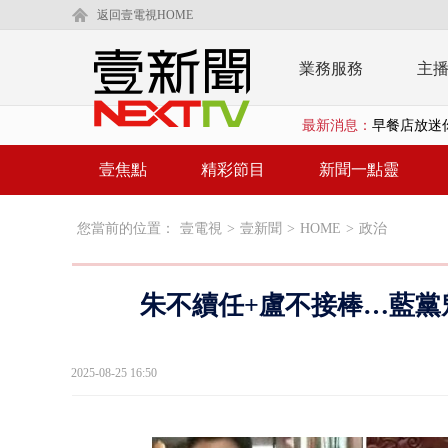
返回壹電視HOME
業務服務
主
最新消息：
早餐店放迷你
賴清德「0看
壹焦點
精彩節目
新聞一點靈
EZ WAY
您當前的位置：
壹電視
>
壹新聞
>
HOME
>
政治
救生員大武崙
狠詐慈濟「1
朱不續任+盧不接棒…藍黨
漢光42號
暗網買500
2025-08-25 16:50
中颱白海豚
慈濟疫苗案