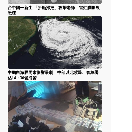
台中國一新生 「折斷掃把」攻擊老師 害虹膜斷裂
恐瞎
中颱白海豚周末影響最劇 中部以北紫爆、氣象署
估14：30發海警