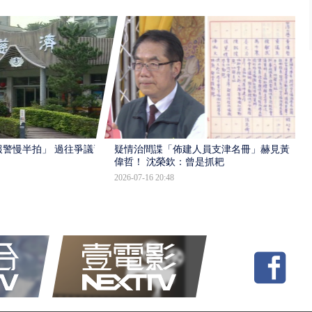
報警慢半拍」 過往爭議遭
疑情治間諜「佈建人員支津名冊」赫見黃
偉哲！ 沈榮欽：曾是抓耙
2026-07-16 20:48