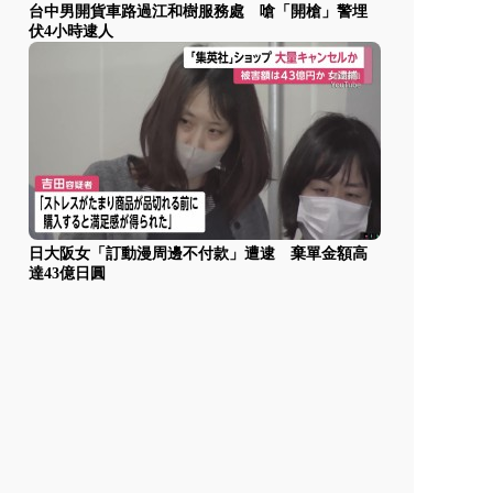
台中男開貨車路過江和樹服務處 嗆「開槍」警埋
伏4小時逮人
日大阪女「訂動漫周邊不付款」遭逮 棄單金額高
達43億日圓