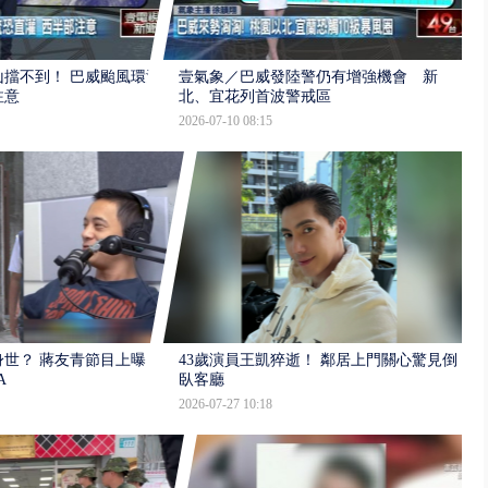
擋不到！ 巴威颱風環流
壹氣象／巴威發陸警仍有增強機會 新
注意
北、宜花列首波警戒區
2026-07-10 08:15
世？ 蔣友青節目上曝：
43歲演員王凱猝逝！ 鄰居上門關心驚見倒
A
臥客廳
2026-07-27 10:18