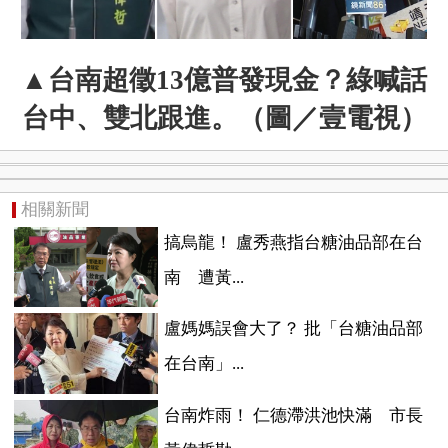
▲台南超徵13億普發現金？綠喊話
台中、雙北跟進。（圖／壹電視）
相關新聞
搞烏龍！ 盧秀燕指台糖油品部在台
南 遭黃...
盧媽媽誤會大了？ 批「台糖油品部
在台南」...
台南炸雨！ 仁德滯洪池快滿 市長