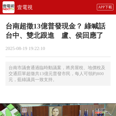
壹電視
APP下載
台南超徵13億普發現金？ 綠喊話
台中、雙北跟進 盧、侯回應了
2025-08-19 19:22:10
台南市議會通過臨時動議案，將房屋稅、地價稅及
交通罰單超徵共13億元普發市民，每人可領約800
元，藍綠議員一致支持。