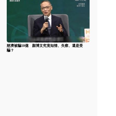
慈濟被騙10億 顏博文究竟知情、失察、還是受
騙？