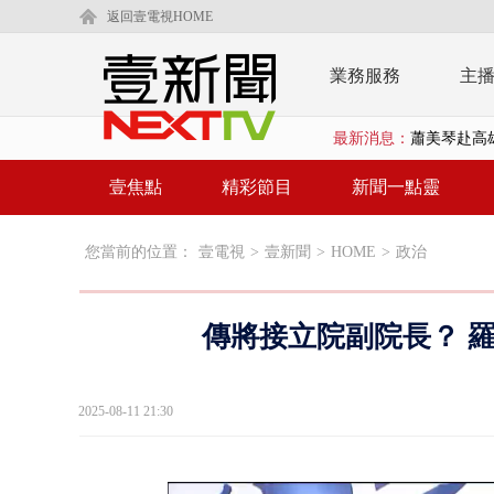
返回壹電視HOME
業務服務
主
最新消息：
蕭美琴赴高雄
「鯨魚」挾
壹焦點
精彩節目
新聞一點靈
BP出道10周
您當前的位置：
壹電視
>
壹新聞
>
HOME
>
政治
「吉伊卡哇
「疫苗採購」
傳將接立院副院長？ 
LaLapor
名律狠詐慈濟
2025-08-11 21:30
父親節限定！
白海豚海警！