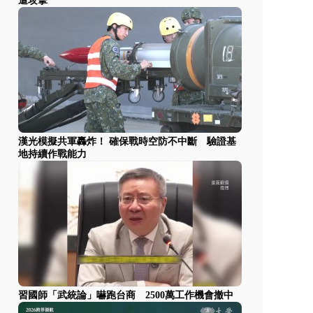
遭攻擊
漢光模擬共軍轟炸！ 確保戰時空防不中斷 驗證基
地持續作戰能力
習國師「武統論」嚇跑台商 2500萬工作機會撤中