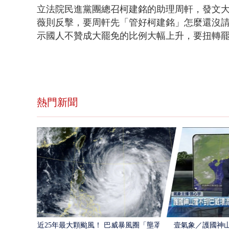
立法院民進黨團總召柯建銘的助理周軒，發文
薇則反擊，要周軒先「管好柯建銘」怎麼還沒
示國人不贊成大罷免的比例大幅上升，
要扭轉
熱門新聞
近25年最大顆颱風！ 巴威暴風圈「壟罩4
壹氣象／護國神山