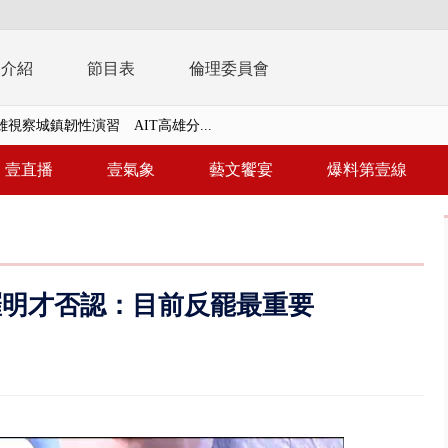
播介紹
節目表
倫理委員會
視察城鎮韌性演習 AIT高雄分...
風雨肆虐菲律賓 土石流災情釀6
壹直播
壹氣象
藝文饗宴
爆料第壹線
年！ 8／8見面會限40粉絲 YG大...
」劇場版超人氣限量特典 粉絲排...
大逆轉！ 證實慈濟買BNT遭詐10...
羅明才否認：目前反罷最重要
t天花板崩落「鷹架倒塌」砸傷嬤 客...
10億！ 豪宅藏「9千萬鈔票磚、...
 「一鴨三吃」、「客家攪福」...
 雨彈將炸台中以北 不排除明...