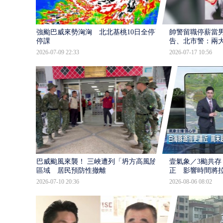
強颱巴威來勢洶洶 北北基桃10日全停班
帥警留職停薪當
停課
告、北市警：兩
2026-07-09 22:33
2026-07-17 10:56
巴威颱風來襲！ 三峽遭列「坍方高風險」
壹氣象／3颱共存
區域 居民預防性撤離
正 影響時間將
2026-07-10 20:36
2026-08-06 08:02