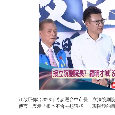
沖繩機場航班
Loaded
:
Unmute
38.03%
江啟臣
傳出2026年
將參選台中市長，
立法院
副
傳言，表示「根本不會去想這些」，
現階段的