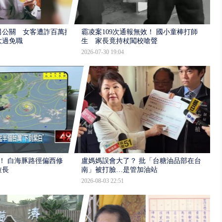
男公關 女客遭詐百萬提
霸凌案109次通報無效！ 國小童棒打師
大過免職
生 家長竟持杖闖校嗆聲
2026-07-30 19:04
！ 白海豚路徑偏西修
盧媽媽誤會大了？ 批「台糖油品部在台
拉長
南」被打臉…是管加油站
2026-08-03 22:51