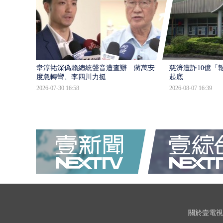
韋淳祐深偽賴總統聲音遭查辦 蔣萬安態
慈濟遭詐10億「
度急轉彎、李四川力挺
起底
2026-07-30 16:58
2026-08-07 16:39
關於壹電視