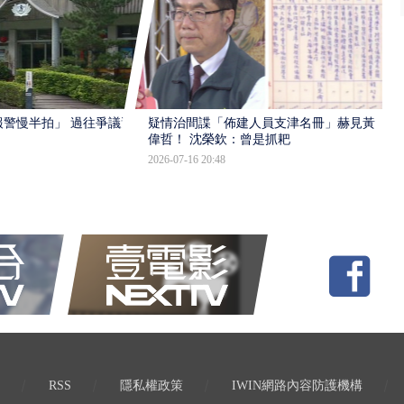
報警慢半拍」 過往爭議遭
疑情治間諜「佈建人員支津名冊」赫見黃
偉哲！ 沈榮欽：曾是抓耙
2026-07-16 20:48
RSS
隱私權政策
IWIN網路內容防護機構