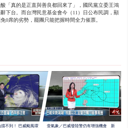
大酸「真的是正直與善良都回來了」，國民黨立委王鴻
請辭下台。
而台灣民意基金會今（11）
日
公布民調，顯
罷免0席的劣勢，罷團只能把握時間全力催票
。
擋不到！ 巴威颱風環流
壹氣象／巴威發陸警仍有增強機會 新