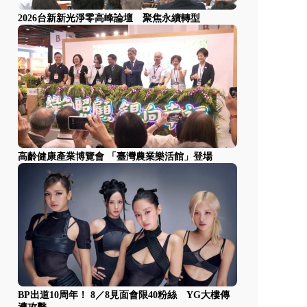
2026台新新光淨零高峰論壇 聚焦永續轉型
高齡健康產業博覽會 「臺灣農業樂活館」登場
BP出道10周年！ 8／8見面會限40粉絲 YG大樓傳