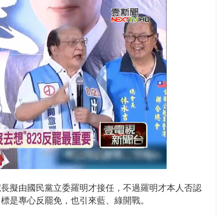
取消！ 滯留旅客「拚手速」搶...
院長擬
由國民黨立委羅明才接任，不過羅明才本人否認
目標是
專心反罷免，也引來藍、綠開戰。