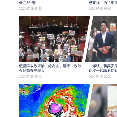
分之3台灣」
恐直灌、西半部
2026-07-09 18:50
2026-07-09 08:09
藍營猛攻致癌油「綠友友」翻車 政治獻
「爆破」蔣萬安身
金紀錄曝光糗大
他沒一起驗過DN
2026-07-15 16:13
2026-07-30 22:50