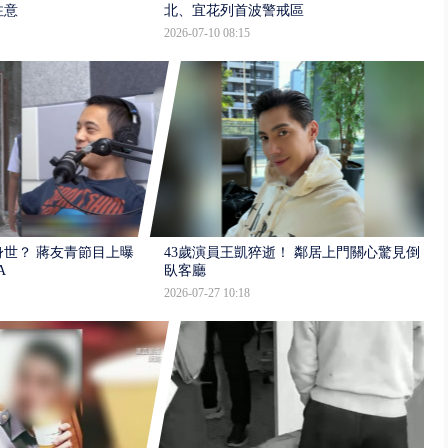
注意
北、宜花列首波警戒區
2026-07-10 08:15
世？ 蔣友青節目上曝：
43歲演員王凱猝逝！ 鄰居上門關心驚見倒
A
臥客廳
2026-07-27 10:18