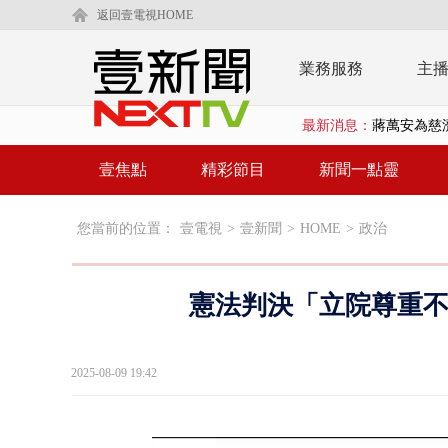
返回壹電視HOME
業務服務
主
最新消息：
蔣萬安為慈
柯文哲腳傷
壹焦點
精彩節目
新聞一點靈
金防部8小時
您當前的位置：
壹電視
>
壹新聞
>
HOME
>
政治
白海豚外圍環
鄭麗文驚語
​憲法判決「立院尊重
在野黨推「
【新聞一點靈
2025-08-09 19:42
蔣萬安提「
又毒駕！ 男