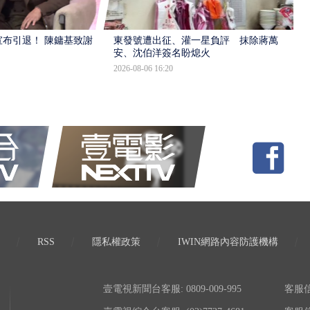
布引退！ 陳鏞基致謝
東發號遭出征、灌一星負評 抹除蔣萬
安、沈伯洋簽名盼熄火
2026-08-06 16:20
RSS
隱私權政策
IWIN網路內容防護機構
壹電視新聞台客服: 0809-009-995
客服信箱: