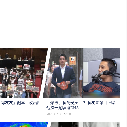
「綠友友」翻車 政治獻
「爆破」蔣萬安身世？ 蔣友青節目上曝：
他沒一起驗過DNA
2026-07-30 22:50