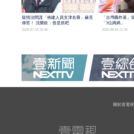
疑情治間諜「佈建人員支津名冊」赫見黃
「台灣轟炸基」宣
偉哲！ 沈榮欽：曾是抓耙
「3位媽媽」
2026-07-16 20:48
2026-08-04 22:59
關於壹電視