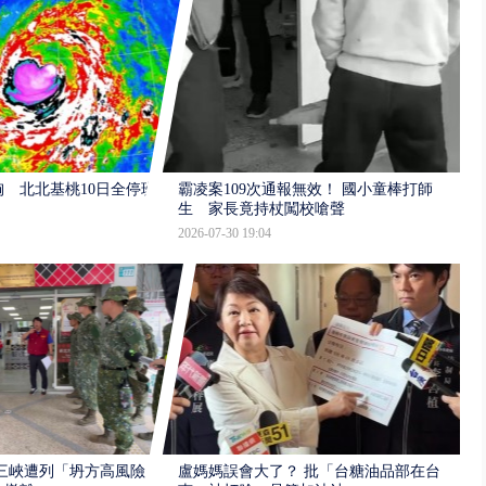
 北北基桃10日全停班
霸凌案109次通報無效！ 國小童棒打師
生 家長竟持杖闖校嗆聲
2026-07-30 19:04
三峽遭列「坍方高風險」
盧媽媽誤會大了？ 批「台糖油品部在台