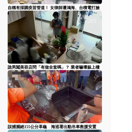
自稱有採購疫苗管道！ 女律師遭鴻海、台積電打臉
詭男闖美容店問「有做全套嗎」？ 業者嚇壞躲上樓
誤捕瀕絕155公分革龜 海巡署出動吊車救援安置