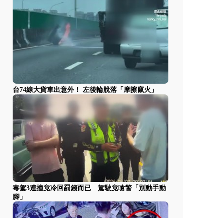
台74線大貨車出意外！ 左後輪脫落「摩擦竄火」
毒駕3連撞竟冷回罰錢而已 駕駛竟嗆警「別動手動
腳」