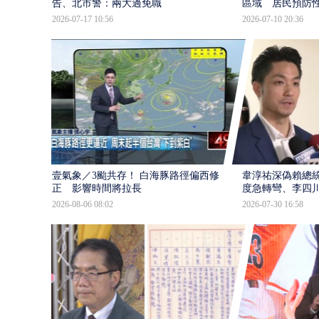
告、北市警：兩大過免職
區域 居民預防
2026-07-17 10:56
2026-07-10 20:36
壹氣象／3颱共存！ 白海豚路徑偏西修
韋淳祐深偽賴總
正 影響時間將拉長
度急轉彎、李四
2026-08-06 08:02
2026-07-30 16:58