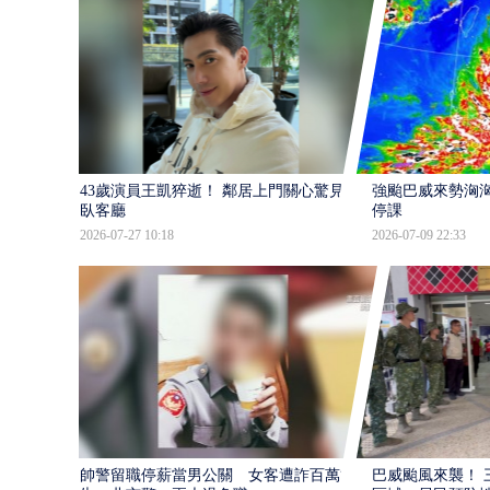
43歲演員王凱猝逝！ 鄰居上門關心驚見倒
強颱巴威來勢洶洶
臥客廳
停課
2026-07-27 10:18
2026-07-09 22:33
帥警留職停薪當男公關 女客遭詐百萬提
巴威颱風來襲！ 