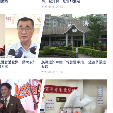
性撤離
南」被打臉…是管加油站
2026-08-03 22:51
統聲音遭查辦 蔣萬安態
慈濟遭詐10億「報警慢半拍」 過往爭議遭
川力挺
起底
2026-08-07 16:39