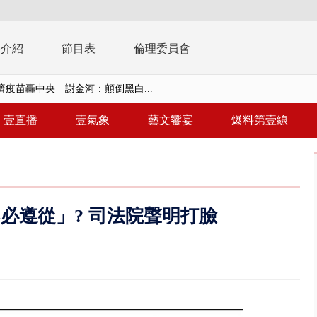
播介紹
節目表
倫理委員會
濟疫苗轟中央 謝金河：顛倒黑白...
復原神速 拄拐杖後竟能蹦蹦跳跳
壹直播
壹氣象
藝文饗宴
爆料第壹線
兩度實彈演練！ 中國藉颱風侵台...
流發威！ 陽明山遊客雨傘「被...
「台灣不是國家」轟綠街頭混混？...
不必遵從」? 司法院聲明打臉
未來帳戶」三讀 行政院：編預算...
】慈濟遭詐10.6億未提告 網友...
南有大安森林公園、北有榮星」周...
子撞車拒檢「油門一催」警察狂...