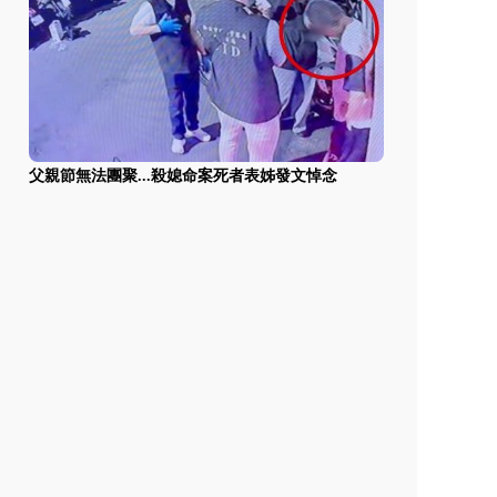
父親節無法團聚...殺媳命案死者表姊發文悼念