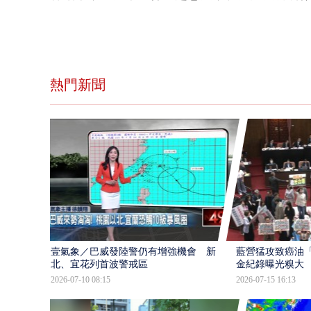
熱門新聞
壹氣象／巴威發陸警仍有增強機會 新
藍營猛攻致癌油
北、宜花列首波警戒區
金紀錄曝光糗大
2026-07-10 08:15
2026-07-15 16:13