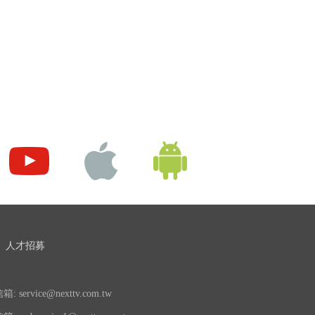
人才招募
 service@nexttv.com.tw