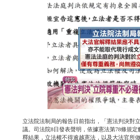
漢光演習第4
Loaded
:
Unmute
42.02%
立法院法制局的報告日前指出，「憲法判決對
議。司法院8日發表聲明，依據憲法第78條規
釋結果，立法權不得逾越憲法，以及大法官所