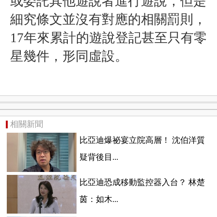
或委託其他遊說者進行遊說，但是
細究條文並沒有對應的相關罰則，
17年來累計的遊說登記甚至只有零
星幾件，形同虛設。
相關新聞
比亞迪爆祕宴立院高層！ 沈伯洋質
疑背後目...
比亞迪恐成移動監控器入台？ 林楚
茵：如木...