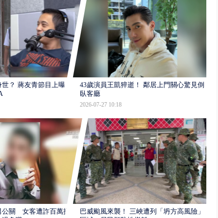
世？ 蔣友青節目上曝：
43歲演員王凱猝逝！ 鄰居上門關心驚見倒
A
臥客廳
2026-07-27 10:18
男公關 女客遭詐百萬提
巴威颱風來襲！ 三峽遭列「坍方高風險」