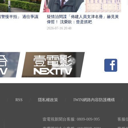
報警慢半拍」 過往爭議遭
疑情治間諜「佈建人員支津名冊」赫見黃
偉哲！ 沈榮欽：曾是抓耙
2026-07-16 20:48
RSS
隱私權政策
IWIN網路內容防護機構
壹電視新聞台客服: 0809-009-995
客服信箱: