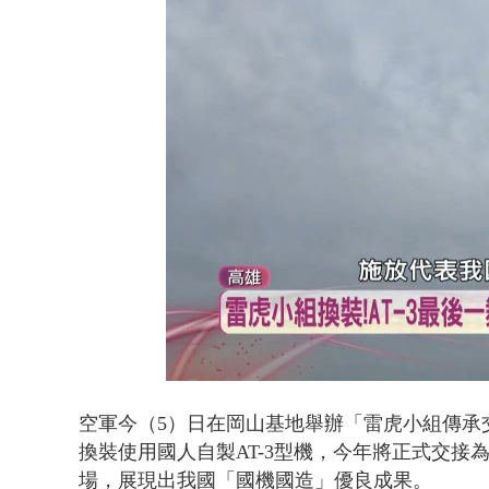
沖繩機場航班
Loaded
:
Unmute
38.02%
空軍今（5）日在岡山基地舉辦「雷虎小組傳承
換裝使用國人自製AT-3型機，今年將正式交接為A
場，展現出我國「國機國造」優良成果。