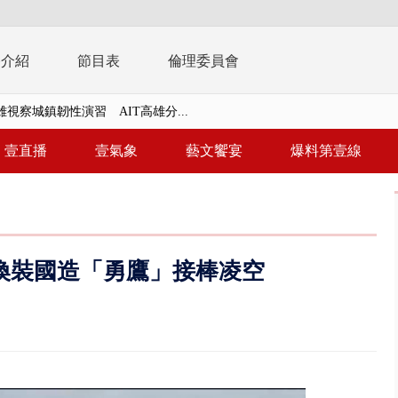
播介紹
節目表
倫理委員會
視察城鎮韌性演習 AIT高雄分...
風雨肆虐菲律賓 土石流災情釀6
壹直播
壹氣象
藝文饗宴
爆料第壹線
年！ 8／8見面會限40粉絲 YG大...
」劇場版超人氣限量特典 粉絲排...
大逆轉！ 證實慈濟買BNT遭詐10...
 換裝國造「勇鷹」接棒凌空
t天花板崩落「鷹架倒塌」砸傷嬤 客...
10億！ 豪宅藏「9千萬鈔票磚、...
 「一鴨三吃」、「客家攪福」...
 雨彈將炸台中以北 不排除明...