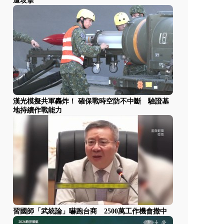
遭攻擊
漢光模擬共軍轟炸！ 確保戰時空防不中斷 驗證基
地持續作戰能力
習國師「武統論」嚇跑台商 2500萬工作機會撤中