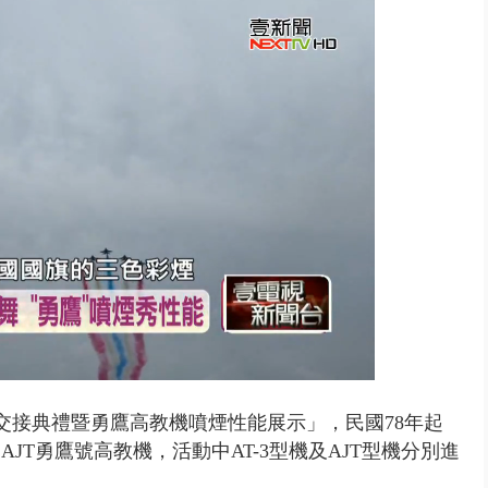
取消！ 滯留旅客「拚手速」搶...
交接典禮暨勇鷹高教機噴煙性能展示」，民國78年起
JT勇鷹號高教機，活動中AT-3型機及AJT型機分別進