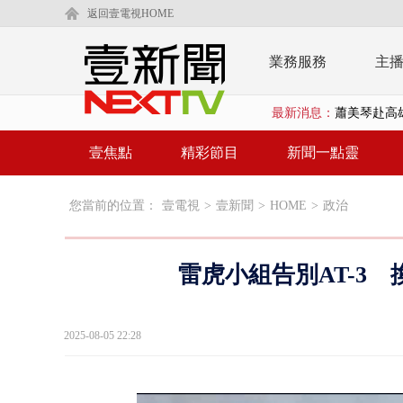
返回壹電視HOME
業務服務
主
最新消息：
蕭美琴赴高雄
「鯨魚」挾
壹焦點
精彩節目
新聞一點靈
BP出道10周
您當前的位置：
壹電視
>
壹新聞
>
HOME
>
政治
「吉伊卡哇
「疫苗採購」
雷虎小組告別AT-3
LaLapor
名律狠詐慈濟
2025-08-05 22:28
父親節限定！
白海豚海警！