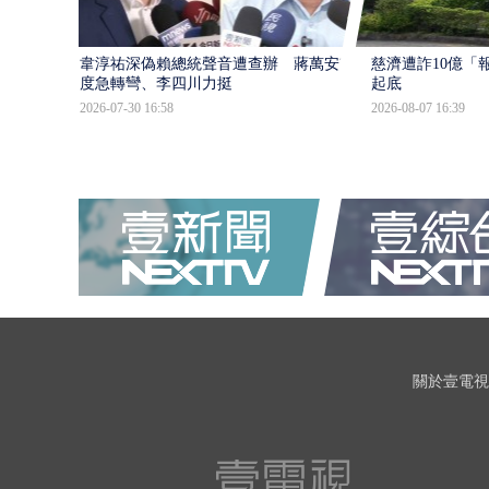
韋淳祐深偽賴總統聲音遭查辦 蔣萬安態
慈濟遭詐10億「
度急轉彎、李四川力挺
起底
2026-07-30 16:58
2026-08-07 16:39
關於壹電視