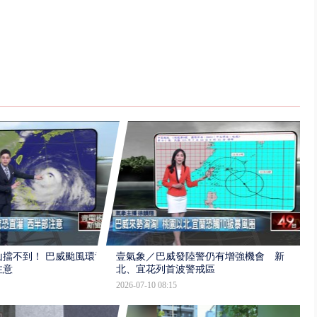
擋不到！ 巴威颱風環流
壹氣象／巴威發陸警仍有增強機會 新
注意
北、宜花列首波警戒區
2026-07-10 08:15