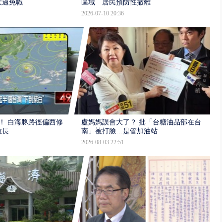
大過免職
區域 居民預防性撤離
2026-07-10 20:36
！ 白海豚路徑偏西修
盧媽媽誤會大了？ 批「台糖油品部在台
拉長
南」被打臉…是管加油站
2026-08-03 22:51