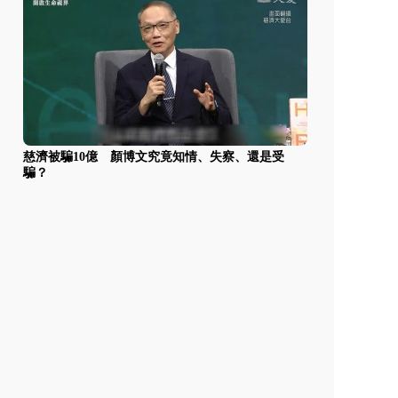
慈濟被騙10億 顏博文究竟知情、失察、還是受
騙？