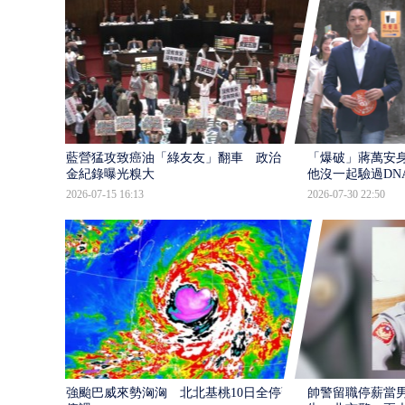
藍營猛攻致癌油「綠友友」翻車 政治獻
「爆破」蔣萬安身
金紀錄曝光糗大
他沒一起驗過DN
2026-07-15 16:13
2026-07-30 22:50
強颱巴威來勢洶洶 北北基桃10日全停班
帥警留職停薪當