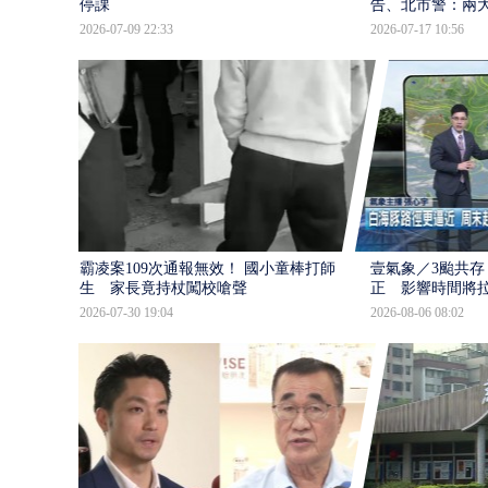
停課
告、北市警：兩
2026-07-09 22:33
2026-07-17 10:56
霸凌案109次通報無效！ 國小童棒打師
壹氣象／3颱共存
生 家長竟持杖闖校嗆聲
正 影響時間將
2026-07-30 19:04
2026-08-06 08:02