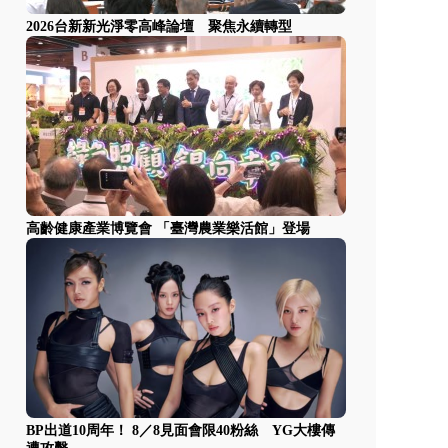
2026台新新光淨零高峰論壇 聚焦永續轉型
高齡健康產業博覽會 「臺灣農業樂活館」登場
BP出道10周年！ 8／8見面會限40粉絲 YG大樓傳