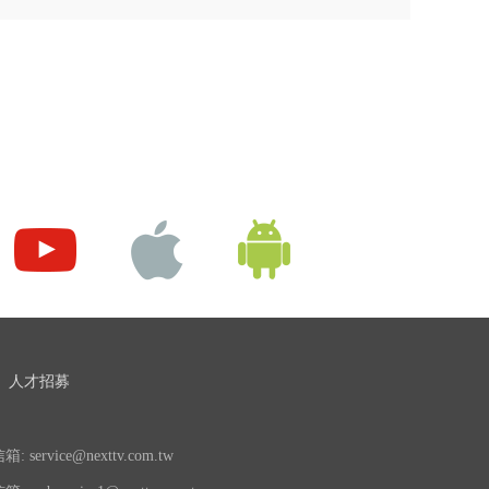
人才招募
 service@nexttv.com.tw