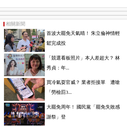
相關新聞
首波大罷免天氣晴！ 朱立倫神情輕
鬆完成投
「競選看板照片」本人差超大？ 林
秀貞：年...
買冷氣耍官威？ 業者拒接單 遭嗆
「勞檢罰3...
大罷免周年！ 國民黨「罷免失敗感
謝祭」登