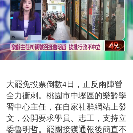
大罷免投票倒數4日，正反兩陣營
全力衝刺。桃園市中壢區的樂齡學
習中心主任，在自家社群網站上發
文，公開要求學員、志工，支持立
委魯明哲。罷團接獲通報後簡直不