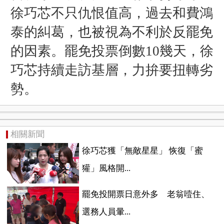
徐巧芯不只仇恨值高，過去和費鴻
泰的糾葛，也被視為不利於反罷免
的因素。罷免投票倒數10幾天，徐
巧芯持續走訪基層，力拚要扭轉劣
勢。
相關新聞
徐巧芯獲「無敵星星」 恢復「蜜
獾」風格開...
罷免投開票日意外多 老翁噎住、
選務人員暈...