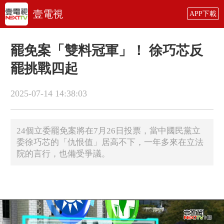
壹電視
APP下載
罷免案「雙料冠軍」！ 徐巧芯反
罷挑戰四起
2025-07-14 14:38:03
24個立委罷免案將在7月26日投票，當中國民黨立
委徐巧芯的「仇恨值」居高不下，一年多來在立法
院的言行，也備受爭議。