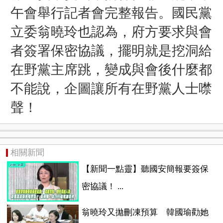
午會舉行記者會完整報告。國民黨
立委翁曉玲也認為，府方要求與會
者簽署保密協議，擺明就是挖洞給
在野黨主席跳，變成與會後什麼都
不能說，企圖讓所有在野黨人士噤
聲！
相關新聞
【新聞一點靈】聽國安簡報要簽保
密協議！ ...
翁曉玲又拋刪凍預算 韓國瑜勸她