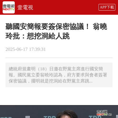
壹電視
APP下載
聽國安簡報要簽保密協議！ 翁曉
玲批：想挖洞給人跳
2025-06-17 17:39:31
總統府規畫明（18）日邀在野黨主席進行國安簡
報。國民黨立委翁曉玲認為，府方要求與會者簽署
保密協議，擺明就是挖洞給在野黨主席跳...