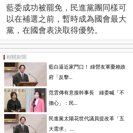
藍委成功被罷免，民進黨團同樣可
以在補選之前，暫時成為國會最大
黨，在國會表決取得優勢。
相關新聞
藍白逼近家門口！ 綠營友軍憂賴政
府「反擊...
范雲傳有意接幹事長 綠委喊「不
擔心」：民...
民進黨太陽花世代議員提改革「五
大需求」 ...