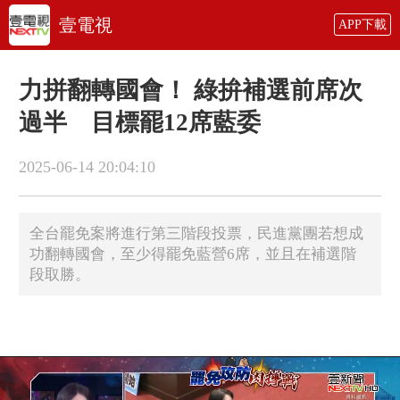
壹電視
APP下載
力拼翻轉國會！ 綠拚補選前席次
過半 目標罷12席藍委
2025-06-14 20:04:10
全台罷免案將進行第三階段投票，民進黨團若想成
功翻轉國會，至少得罷免藍營6席，並且在補選階
段取勝。