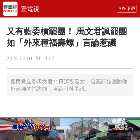
壹電視
APP下載
又有藍委槓罷團！ 馬文君諷罷團
如「外來種福壽螺」言論惹議
2025-06-01 20:14:07
國民黨立委馬文君31日深夜發文，暗諷罷免團體像
外來種的福壽螺，言論引發爭議。