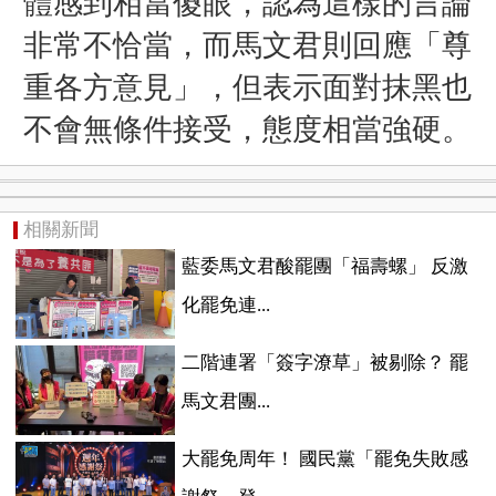
體感到相當傻眼，認為這樣的言論
非常不恰當，而馬文君則回應「尊
重各方意見」，但表示面對抹黑也
不會無條件接受，態度相當強硬。
相關新聞
藍委馬文君酸罷團「福壽螺」 反激
化罷免連...
二階連署「簽字潦草」被剔除？ 罷
馬文君團...
大罷免周年！ 國民黨「罷免失敗感