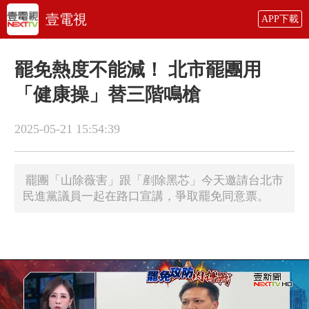
壹電視
APP下載
罷免熱度不能減！ 北市罷團用
「健康操」替三階鳴槍
2025-05-21 15:54:39
罷團「山除薇害」跟「剷除黑芯」今天邀請台北市
民進黨議員一起在路口宣講，爭取罷免同意票。