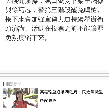
大跳健康操，喊口號要下架王鴻薇
與徐巧芯，
替第三階段罷免鳴槍。
接下來會加強宣傳力道持續舉辦街
頭演講、活動在投票之前不能讓罷
免熱度弱下來。
相關新聞
高嘉瑜重返港湖戰局！ 民進黨擬重
啟配票策