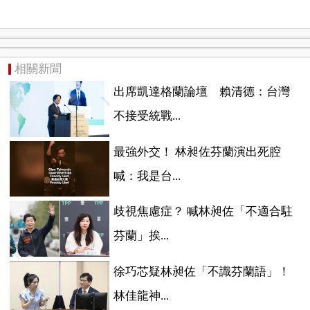
相關新聞
出席凱達格蘭論壇 賴清德：台灣
不接受統戰...
最強外交！ 林昶佐芬蘭演出死腔
喊：我是台...
歧視焦慮症？ 喊林昶佐「不適合駐
芬蘭」挨...
徐巧芯疑林昶佐「不識芬蘭語」！
林佳龍神...