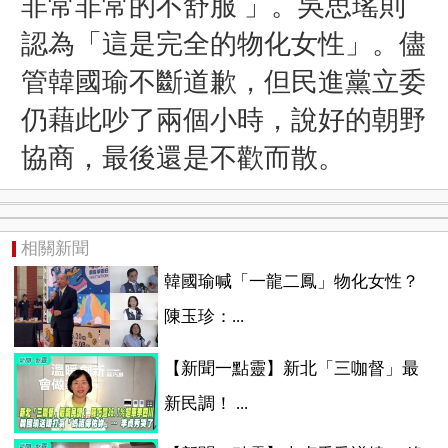
非常非常的不舒服 」。吳思瑤則
認為「這是完全的物化女性」
。儘
管韓國瑜不斷道歉，但民進黨立委
仍藉此吵了兩個小時，說好的朝野
協商，最後還是不歡而散。
相關新聞
韓國瑜喊「一龍二鳳」物化女性？
陳玉珍：...
【新聞一點靈】新北「三咖督」最
新民調！ ...