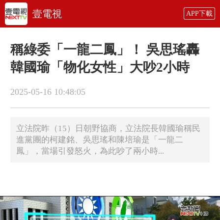
壹電視
APP下載
稱綠委「一龍二鳳」！ 吳思瑤轟
韓國瑜「物化女性」大吵2小時
2025-05-16 10:48:05
立法院昨（15）日朝野協商，立法院長韓國瑜稱民
進黨團的柯建銘、吳思瑤和陳培瑜是「一龍二
鳳」，當場引發怒火，為此吵了兩小時...