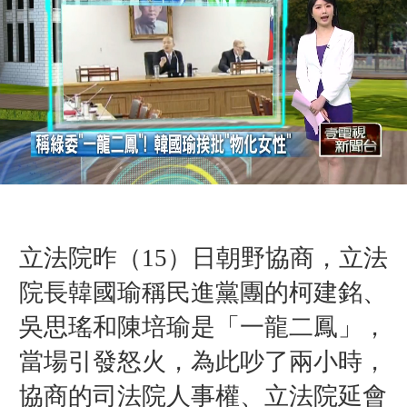
立法院昨（15）日
朝野協商，立法
院長韓國瑜稱民進黨團的柯建銘、
吳思瑤和陳培瑜是「一龍二鳳」，
當場引發怒火，為此吵了兩小時，
協商的司法院人事權、立法院延會