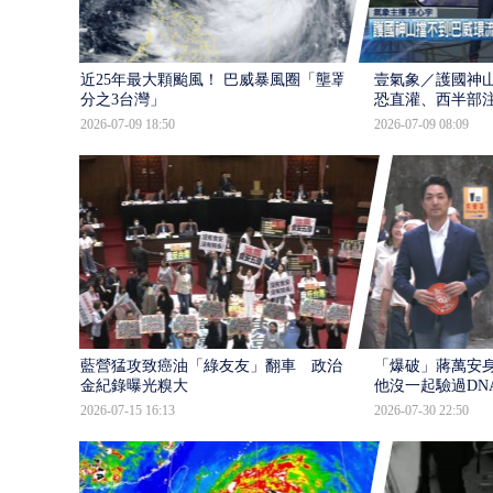
近25年最大顆颱風！ 巴威暴風圈「壟罩4
壹氣象／護國神山
分之3台灣」
恐直灌、西半部
2026-07-09 18:50
2026-07-09 08:09
藍營猛攻致癌油「綠友友」翻車 政治獻
「爆破」蔣萬安身
金紀錄曝光糗大
他沒一起驗過DN
2026-07-15 16:13
2026-07-30 22:50