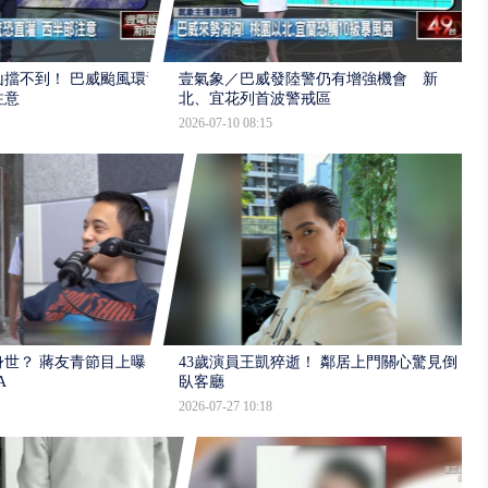
擋不到！ 巴威颱風環流
壹氣象／巴威發陸警仍有增強機會 新
注意
北、宜花列首波警戒區
2026-07-10 08:15
世？ 蔣友青節目上曝：
43歲演員王凱猝逝！ 鄰居上門關心驚見倒
A
臥客廳
2026-07-27 10:18