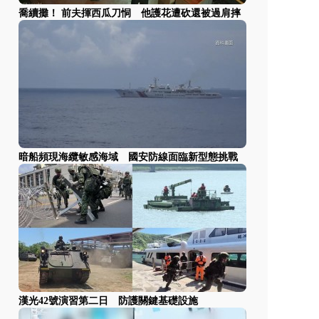
喬續攤！ 前夫揮西瓜刀恫 他護花遭砍還被過肩摔
暗船頻現海纜敏感海域 國安防線面臨新型態挑戰
漢光42號演習第二日 防護關鍵基礎設施