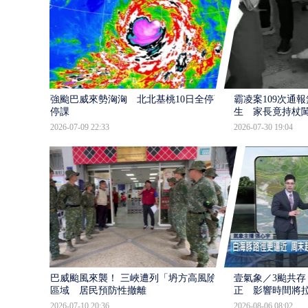
強颱巴威來勢洶洶 北北基桃10日全停班
霸凌案109次通
停課
生 家長竟持杖
2026-07-09 22:33
2026-07-30 19:04
巴威颱風來襲！ 三峽遭列「坍方高風險」
壹氣象／3颱共存
區域 居民預防性撤離
正 影響時間將
2026-07-10 20:36
2026-08-06 08:02