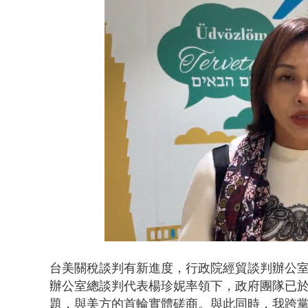
「關公聖誕」
Loaded
:
Unmute
42.57%
台美關稅談判有新進度，行政院經貿談判辦公室
辦公室總談判代表楊珍妮率領下，政府團隊已於
題，與美方的首輪實體磋商。與此同時，我跨