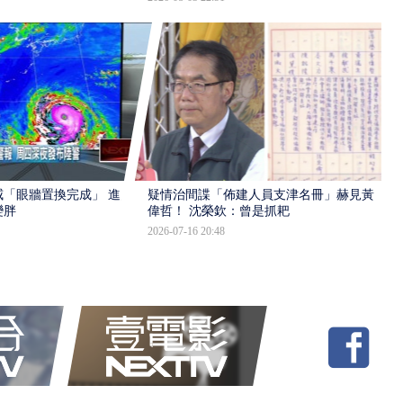
「眼牆置換完成」 進入
疑情治間諜「佈建人員支津名冊」赫見黃
變胖
偉哲！ 沈榮欽：曾是抓耙
2026-07-16 20:48