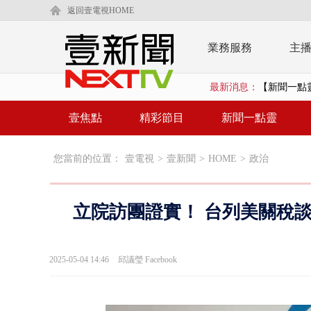
返回壹電視HOME
業務服務
主
最新消息：
【新聞一點靈
狠詐慈濟「1
壹焦點
精彩節目
新聞一點靈
漢光42號
您當前的位置：
壹電視
>
壹新聞
>
HOME
>
政治
暗網買500
貨車鬼切釀
立院訪團證實！ 台列美關稅
白海豚逼近.
利慾薰心！ 
2025-05-04 14:46
邱議瑩 Facebook
翁曉玲又拋
父親節泡湯？