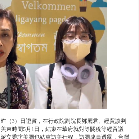
拚新北選情！ 李四川、蘇巧慧...
昨（3）日證實，在行政院副院長鄭麗君、經貿談判
美東時間5月1日，結束在華府就對等關稅等經貿議
黨派立委訪美團也結束訪美行程，訪團成員透露，台灣