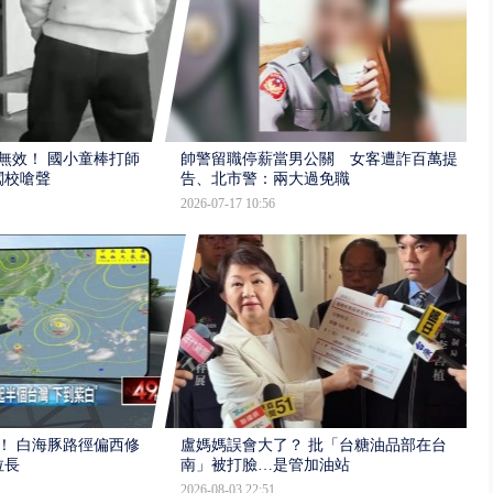
報無效！ 國小童棒打師
帥警留職停薪當男公關 女客遭詐百萬提
闖校嗆聲
告、北市警：兩大過免職
2026-07-17 10:56
！ 白海豚路徑偏西修
盧媽媽誤會大了？ 批「台糖油品部在台
拉長
南」被打臉…是管加油站
2026-08-03 22:51