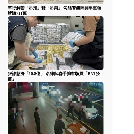
車行解套「吊扣」變「吊銷」 勾結警無照開單重領
牌賺711萬
狠詐慈濟「10.8億」 名律師聯手掮客騙買「BNT疫
苗」