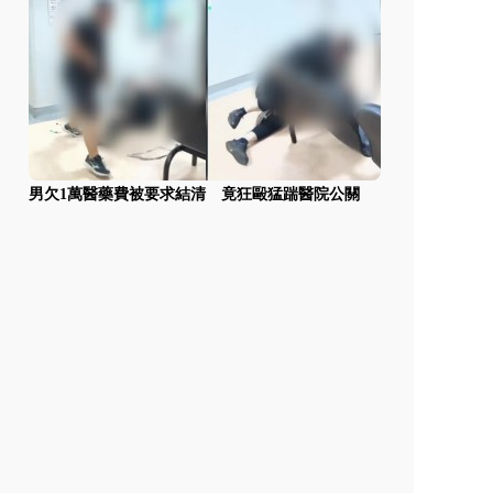
男欠1萬醫藥費被要求結清 竟狂毆猛踹醫院公關