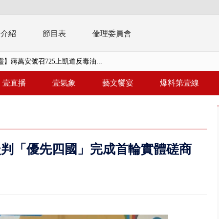
播介紹
節目表
倫理委員會
】蔣萬安號召725上凱道反毒油...
0.8億」 名律師聯手掮客騙買「B...
壹直播
壹氣象
藝文饗宴
爆料第壹線
演習第二日 防護關鍵基礎設施
0萬筆個資！ 網軍洩密中共遭起訴...
禍 砂石車為閃避悚撞4車釀3傷
談判「優先四國」完成首輪實體磋商
..北市「颱風整備假」？ 蔣萬安...
美女律師涉龐大洗錢鏈 通緝港...
刪凍預算 韓國瑜勸她思考「今年...
 白海豚逼近「明恐海警」北台...