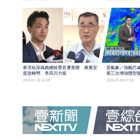
韋淳祐深偽賴總統聲音遭查辦 蔣萬安態
壹氣象／強颱巴威
度急轉彎、李四川力挺
第三次增強體型
2026-07-30 16:58
2026-07-08 07:58