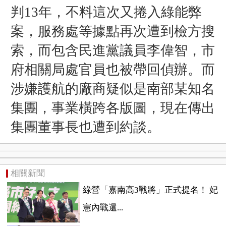
判13年，不料這次又捲入綠能弊
案，服務處等據點再次遭到檢方搜
索，而包含民進黨議員李偉智，市
府相關局處官員也被帶回偵辦。而
涉嫌護航的廠商疑似是南部某知名
集團，事業橫跨各版圖，現在傳出
集團董事長也遭到約談。
相關新聞
綠營「嘉南高3戰將」正式提名！ 妃
憲內戰還...