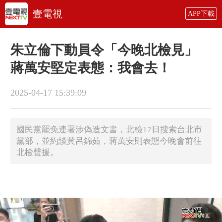
壹電視
APP下載
朱立倫下動員令「今晚北檢見」
蔣萬安堅定表態：我會去！
2025-04-17 15:39:09
國民黨罷免連署涉偽造文書，北檢17日搜索台北市
黨部，並約談黃呂錦茹，蔣萬安則表態今晚會前往
北檢聲援。