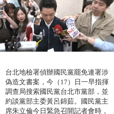
台北地檢署偵辦國民黨罷免連署涉
偽造文書案，今（17）日一早指揮
調查局搜索國民黨台北市黨部，並
約談黨部主委黃呂錦茹。國民黨主
席朱立倫今日緊急召開記者會時，