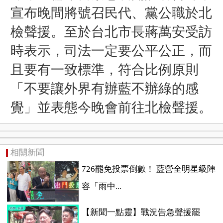
宣布晚間將號召民代、黨公職於北
檢聲援。至於台北市長蔣萬安受訪
時表示，司法一定要公平公正，而
且要有一致標準，符合比例原則
「不要讓外界有辦藍不辦綠的感
覺」並表態今晚會前往北檢聲援。
相關新聞
726罷免投票倒數！ 藍營全明星級陣
容「雨中...
【新聞一點靈】戰況告急聲援罷