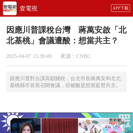
壹電視
APP下載
因應川普課稅台灣 蔣萬安啟「北
北基桃」會議遭酸：想當共主？
2025-04-07 15:39:49
來源：CNBC
因應川普對台課高額關稅，台北市長蔣萬安和北北
基桃縣市首長召開會議，但被酸是想當藍營共主。