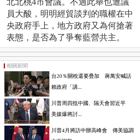
北北桃4市會議。不過此舉也遭議
員大酸，
明明經貿談判的職權在中
央政府手上，地方政府又為何搶著
表態，
是否為了爭奪藍營共主。
相關新聞
台20％關稅還要疊加 蔣萬安喊話
賴政府「講...
川普周四抵中國、隔天會習近平
美媒爆將討...
川普4月將訪中辦高峰會 傳美協調