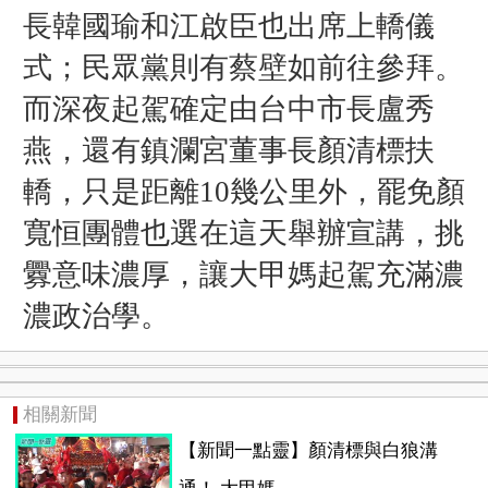
長韓國瑜和江啟臣也出席上轎儀
式；民眾黨則有蔡壁如前往參拜。
而深夜起駕確定由台中市長盧秀
燕，還有鎮瀾宮董事長顏清標扶
轎，只是距離10幾公里外，罷免顏
寬恒團體也選在這天舉辦宣講，挑
釁意味濃厚，
讓大
甲媽起駕充滿濃
濃政治學。
相關新聞
【新聞一點靈】顏清標與白狼溝