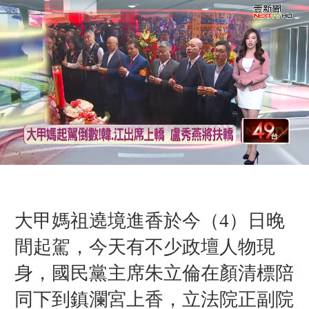
大甲媽祖遶境進香於今（4）日晚
間起駕，今天有不少政壇人物現
身，國民黨主席朱立倫在顏清標陪
同下到鎮瀾宮上香，立法院正副院