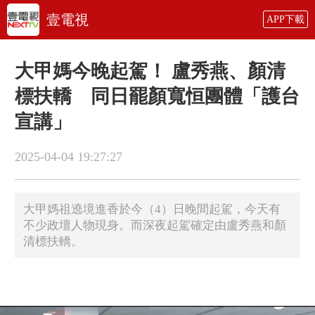
壹電視
APP下載
大甲媽今晚起駕！ 盧秀燕、顏清
標扶轎 同日罷顏寬恒團體「護台
宣講」
2025-04-04 19:27:27
大甲媽祖遶境進香於今（4）日晚間起駕，今天有
不少政壇人物現身。而深夜起駕確定由盧秀燕和顏
清標扶轎。