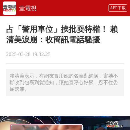
壹電視
APP下載
占「警用車位」挨批耍特權！ 賴
清美淚崩：收簡訊電話騷擾
2025-03-28 19:32:25
賴清美表示，有網友冒用她的名義亂網購，害她不
斷收到包裹到貨通知，讓她直呼心好累，忍不住委
屈落淚。