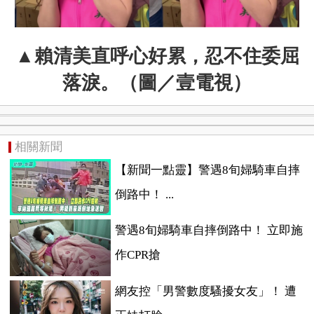
▲
賴清美直呼心好累，忍不住委屈
落淚。（圖／壹電視）
相關新聞
【新聞一點靈】警遇8旬婦騎車自摔
倒路中！ ...
警遇8旬婦騎車自摔倒路中！ 立即施
作CPR搶
網友控「男警數度騷擾女友」！ 遭