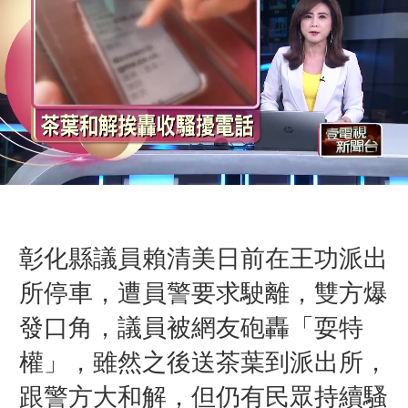
彰化縣議員賴清美日前在王功派出
所停車，遭員警要求駛離，雙方爆
發口角，議員被網友砲轟「耍特
權」，雖然之後送茶葉到派出所，
跟警方大和解，但仍有民眾持續騷