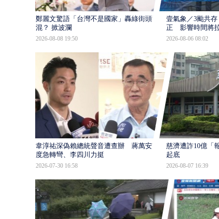
鄭麗文驚語「台灣不是國家」轟綠街頭混
壹氣象／3颱共存
混？ 掀波瀾
正 影響時間將
2026-08-08 19:50
2026-08-06 08:02
韋淳祐深偽賴總統聲音遭查辦 蔣萬安態
慈濟遭詐10億「
度急轉彎、李四川力挺
起底
2026-07-30 16:58
2026-08-07 16:39