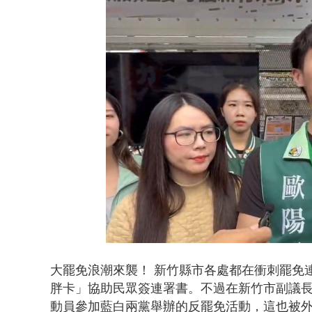
白海豚雨彈炸
Loaded
:
Unmute
42.33%
大罷免浪潮來襲！ 新竹縣市各處都在衝刺罷免
胖卡」協助民眾簽連署書。不過在新竹市副議
動員參加藍白兩黨舉辦的反罷免活動，這也被