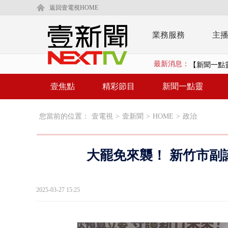
返回壹電視HOME
業務服務
主
最新消息：
【新聞一點靈
漢光演練「防
壹焦點
精彩節目
新聞一點靈
漢光演習出槌
您當前的位置：
壹電視
>
壹新聞
>
HOME
>
政治
慈濟遭詐10
白海豚挾暴雨
大罷免來襲！ 新竹市副
颱風亂金門航
白海豚甩尾豪
2025-03-27 15:25
白海豚沒放
大貨車疲駕