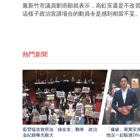
黨
新竹市議員劉崇顯就表示，高虹安還是不改
這樣子政治宣講場合的動員令是感到相當不妥
熱門新聞
藍營猛攻致癌油「綠友友」翻車 政治獻
「爆破」蔣萬安身
金紀錄曝光糗大
他沒一起驗過DN