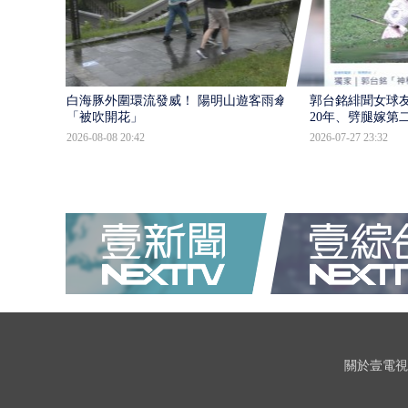
白海豚外圍環流發威！ 陽明山遊客雨傘
郭台銘緋聞女球
「被吹開花」
20年、劈腿嫁第
2026-08-08 20:42
2026-07-27 23:32
關於壹電視