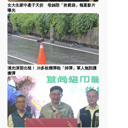
女大生家中產子夭折 母姊陪「拎屍袋」報案影片
曝光
漢光演習出槌！ 20多枚榴彈砲「掉彈」軍人無防護
搬彈