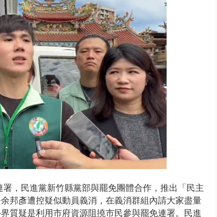
台釀「水漂效應」 三招自保可...
連署，民進黨新竹縣黨部與罷免團體合作，推出「民主
長余邦彥遭控疑似動員義消，
在義消群組內請大家盡量
外界質疑是利用市府資源阻撓市民參與罷免連署。民進