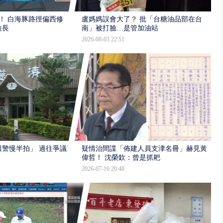
！ 白海豚路徑偏西修
盧媽媽誤會大了？ 批「台糖油品部在台
拉長
南」被打臉…是管加油站
2026-08-03 22:51
報警慢半拍」 過往爭議遭
疑情治間諜「佈建人員支津名冊」赫見黃
偉哲！ 沈榮欽：曾是抓耙
2026-07-16 20:48