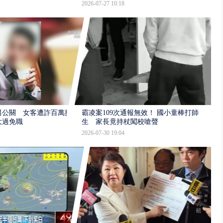
2026-07-27 10:18
男公關 女客遭詐百萬提
霸凌案109次通報無效！ 國小童棒打師
大過免職
生 家長竟持杖闖校嗆聲
2026-07-30 19:04