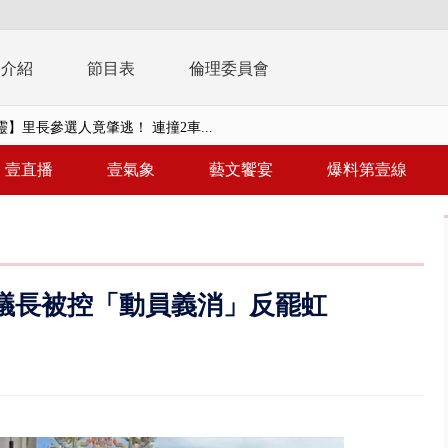
播介紹
節目表
倫理委員會
】里長參選人竟肇逃！ 連撞2車...
毒戰」模擬桃煉油廠遭襲！ 出...
壹直播
壹氣象
藝文饗宴
爆料第壹線
！ 20多枚榴彈砲「掉彈」軍人...
億！ 綠要藍白道歉 柯文哲再罵...
！ 中正紀念堂現「雨瀑階梯」 ...
議長被控「動員義消」反罷虹
班！ 候補返台等一整夜 翁暴...
雨炸新竹！ 市區積水、山區道...
假惹怨 蔣萬安挨轟稱「沒發陸警...
又吸毒逆向撞 小客車被撞爛駕駛...