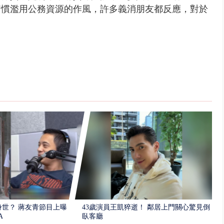
習慣濫用公務資源的作風，許多義消朋友都反應，對於
。
世？ 蔣友青節目上曝：
43歲演員王凱猝逝！ 鄰居上門關心驚見倒
A
臥客廳