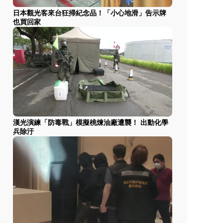
日本觀光客來台狂掃紀念品！「小心地滑」告示牌
也買回家
漢光演練「防毒戰」模擬桃煉油廠遭襲！ 出動化學
兵除汙