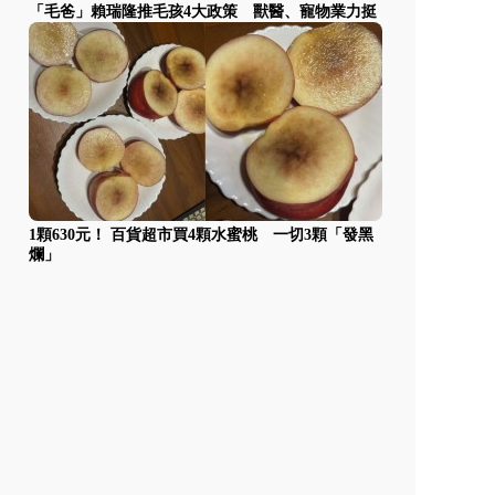
「毛爸」賴瑞隆推毛孩4大政策 獸醫、寵物業力挺
1顆630元！ 百貨超市買4顆水蜜桃 一切3顆「發黑
爛」