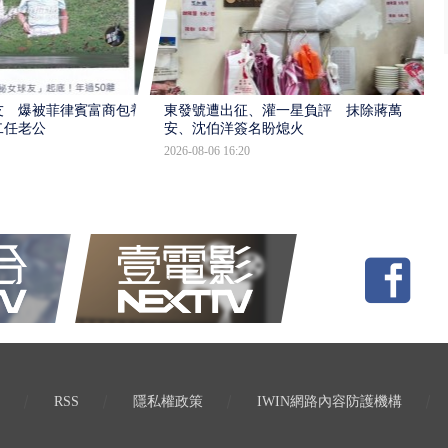
友 爆被菲律賓富商包養
東發號遭出征、灌一星負評 抹除蔣萬
二任老公
安、沈伯洋簽名盼熄火
2026-08-06 16:20
RSS
隱私權政策
IWIN網路內容防護機構