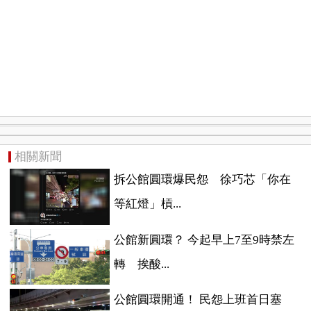
相關新聞
拆公館圓環爆民怨 徐巧芯「你在
等紅燈」槓...
公館新圓環？ 今起早上7至9時禁左
轉 挨酸...
公館圓環開通！ 民怨上班首日塞