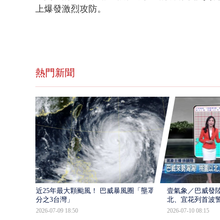
上爆發激烈攻防。
熱門新聞
近25年最大顆颱風！ 巴威暴風圈「壟罩4
壹氣象／巴威發
分之3台灣」
北、宜花列首波
2026-07-09 18:50
2026-07-10 08:15