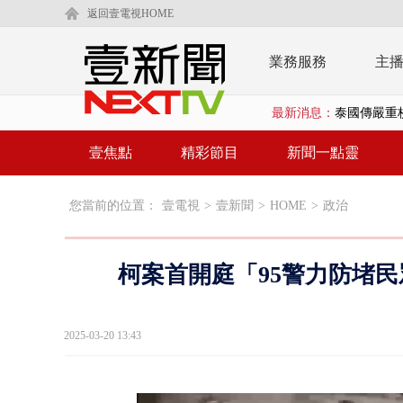
返回壹電視HOME
業務服務
主
最新消息：
泰國傳嚴重校
在野黨推「
壹焦點
精彩節目
新聞一點靈
【新聞一點靈
您當前的位置：
壹電視
>
壹新聞
>
HOME
>
政治
蔣萬安提「
又毒駕！ 男
柯案首開庭「95警力防堵民
漢光演習第4
蔣萬安為慈
2025-03-20 13:43
慈濟遭詐10
涉侵占7億！