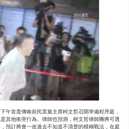
豚颱風龜速前進！ 周末兩天降...
日下午首度傳喚前民眾黨主席柯文哲召開準備程序庭，
或是其他衝突行為。律師也預測，柯文哲律師團將可透
料，預計將會一改過去不知道不清楚的模糊戰法，在庭