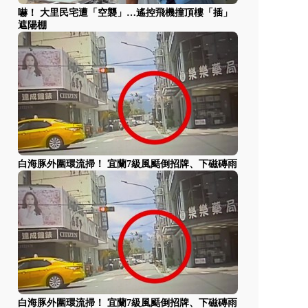
嚇！ 大里民宅遭「空襲」…遙控飛機撞頂樓「插」
遮陽棚
白海豚外圍環流掃！ 宜蘭7級風颳倒招牌、下磁磚雨
白海豚外圍環流掃！ 宜蘭7級風颳倒招牌、下磁磚雨