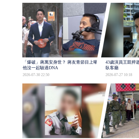
「爆破」蔣萬安身世？ 蔣友青節目上曝：
43歲演員王凱猝
他沒一起驗過DNA
臥客廳
2026-07-30 22:50
2026-07-27 10:18