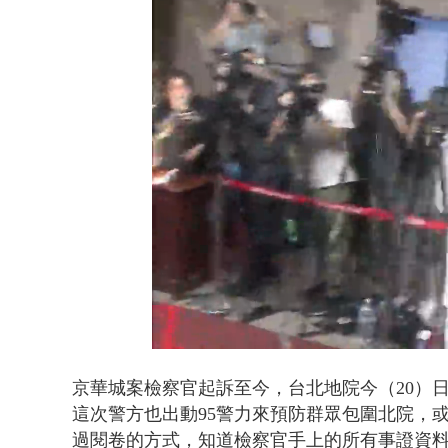
壹氣象／白海
Loaded
:
Unmute
48.43%
京華城案檢察官起訴至今，台北地院今（20）
這次警方也出動95警力來預防群眾包圍北院，
過閱卷的方式，知道檢察官手上的所有事證資