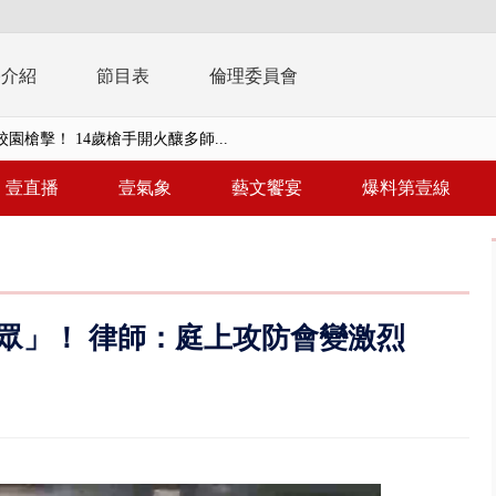
播介紹
節目表
倫理委員會
園槍擊！ 14歲槍手開火釀多師...
未來帳戶」三讀 行政院：編預算...
壹直播
壹氣象
藝文饗宴
爆料第壹線
】慈濟遭詐10.6億未提告 網友...
南有大安森林公園、北有榮星」周...
子撞車拒檢「油門一催」警察狂...
眾」！ 律師：庭上攻防會變激烈
天 海軍近岸防禦演練 賴總統...
濟疫苗轟中央 謝金河：顛倒黑白...
.6億未提告 網友炸鍋：財報怎過...
 兆基前董被收押 寄居蟹負責人...