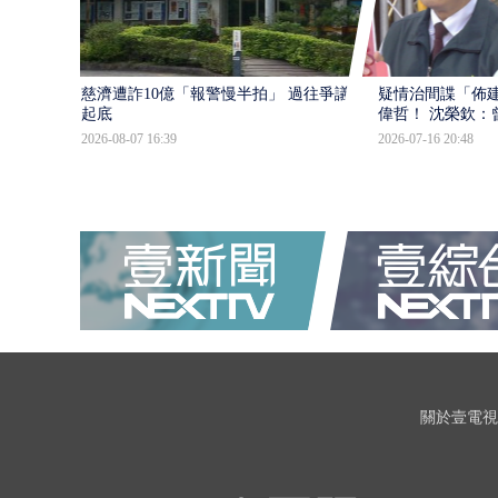
慈濟遭詐10億「報警慢半拍」 過往爭議遭
疑情治間諜「佈
起底
偉哲！ 沈榮欽：
2026-08-07 16:39
2026-07-16 20:48
關於壹電視