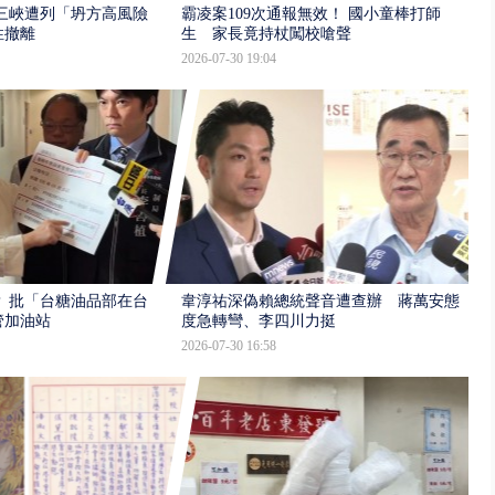
三峽遭列「坍方高風險」
霸凌案109次通報無效！ 國小童棒打師
性撤離
生 家長竟持杖闖校嗆聲
2026-07-30 19:04
 批「台糖油品部在台
韋淳祐深偽賴總統聲音遭查辦 蔣萬安態
管加油站
度急轉彎、李四川力挺
2026-07-30 16:58