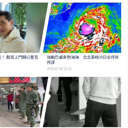
逝！ 鄰居上門關心驚見倒
強颱巴威來勢洶洶 北北基桃10日全停班
停課
2026-07-09 22:33