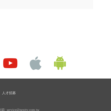
人才招募
 service@nexttv.com.tw