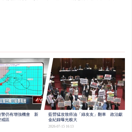
陸警仍有增強機會 新
藍營猛攻致癌油「綠友友」翻車 政治獻
警戒區
金紀錄曝光糗大
2026-07-15 16:13