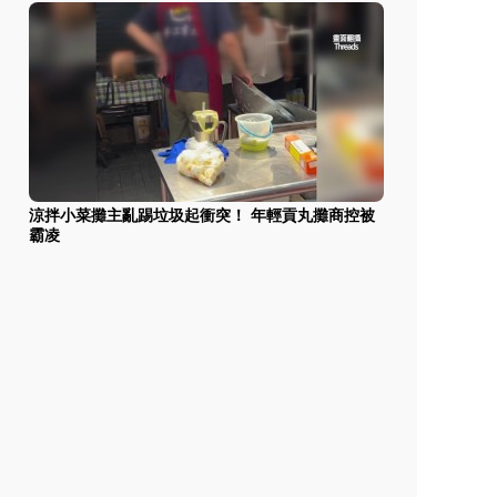
涼拌小菜攤主亂踢垃圾起衝突！ 年輕貢丸攤商控被
霸凌