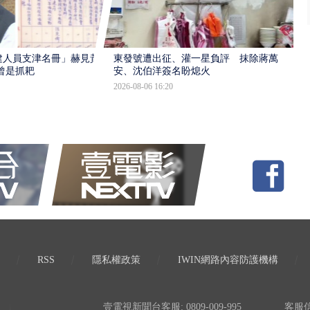
建人員支津名冊」赫見黃
東發號遭出征、灌一星負評 抹除蔣萬
曾是抓耙
安、沈伯洋簽名盼熄火
2026-08-06 16:20
RSS
隱私權政策
IWIN網路內容防護機構
壹電視新聞台客服: 0809-009-995
客服信箱: