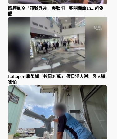
國籍航空「訊號異常」突取消 客悶機艙1h...超傻
眼
LaLaport鷹架塌「挨罰30萬」 假日湧人潮、客人曝
害怕