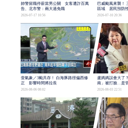
帥警留職停薪當男公關 女客遭詐百萬提
巴威颱風來襲！ 
告、北市警：兩大過免職
區域 居民預防
2026-07-17 10:56
2026-07-10 20:36
壹氣象／3颱共存！ 白海豚路徑偏西修
盧媽媽誤會大了？
正 影響時間將拉長
南」被打臉…是
2026-08-06 08:02
2026-08-03 22:51