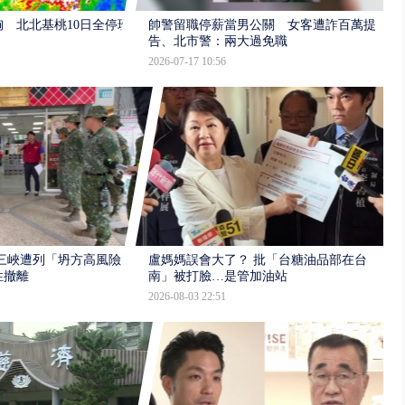
 北北基桃10日全停班
帥警留職停薪當男公關 女客遭詐百萬提
告、北市警：兩大過免職
2026-07-17 10:56
三峽遭列「坍方高風險」
盧媽媽誤會大了？ 批「台糖油品部在台
性撤離
南」被打臉…是管加油站
2026-08-03 22:51