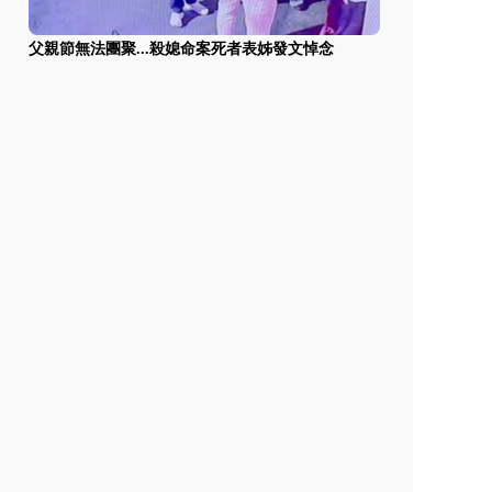
父親節無法團聚...殺媳命案死者表姊發文悼念