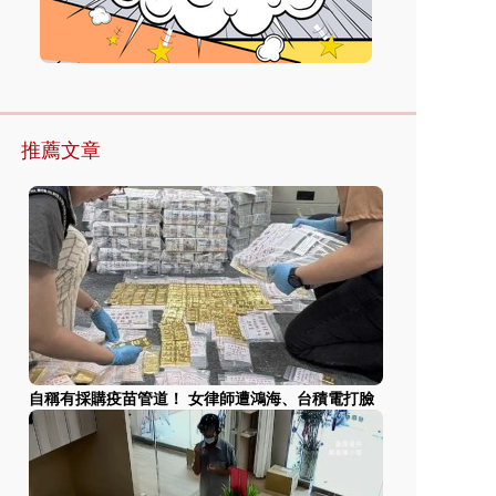
推薦文章
自稱有採購疫苗管道！ 女律師遭鴻海、台積電打臉