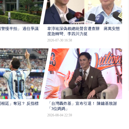
報警慢半拍」 過往爭議遭
韋淳祐深偽賴總統聲音遭查辦 蔣萬安態
度急轉彎、李四川力挺
2026-07-30 16:58
根廷」奪冠？ 反指標大
「台灣轟炸基」宣布引退！ 陳鏞基致謝
「3位媽媽」
2026-08-04 22:59