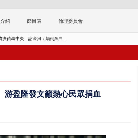
播介紹
節目表
倫理委員會
濟疫苗轟中央 謝金河：顛倒黑白...
復原神速 拄拐杖後竟能蹦蹦跳跳
兩度實彈演練！ 中國藉颱風侵台...
流發威！ 陽明山遊客雨傘「被...
「台灣不是國家」轟綠街頭混混？...
 游盈隆發文籲熱心民眾捐血
未來帳戶」三讀 行政院：編預算...
】慈濟遭詐10.6億未提告 網友...
南有大安森林公園、北有榮星」周...
子撞車拒檢「油門一催」警察狂...