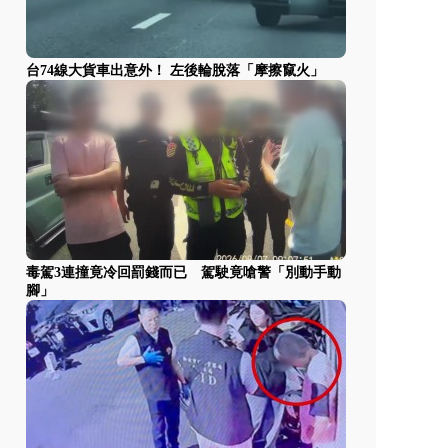
台74線大貨車出意外！ 左後輪脫落「摩擦竄火」
毒駕3連撞竟冷回罰錢而已 駕駛竟嗆警「別動手動
腳」