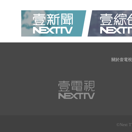
關於壹電視
©Next 