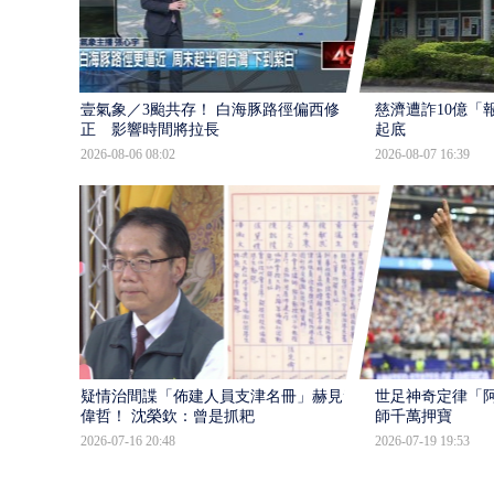
壹氣象／3颱共存！ 白海豚路徑偏西修
慈濟遭詐10億「
正 影響時間將拉長
起底
2026-08-06 08:02
2026-08-07 16:39
疑情治間諜「佈建人員支津名冊」赫見黃
世足神奇定律「阿
偉哲！ 沈榮欽：曾是抓耙
師千萬押寶
2026-07-16 20:48
2026-07-19 19:53