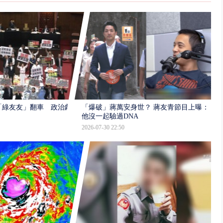
「綠友友」翻車 政治獻
「爆破」蔣萬安身世？ 蔣友青節目上曝：
他沒一起驗過DNA
2026-07-30 22:50