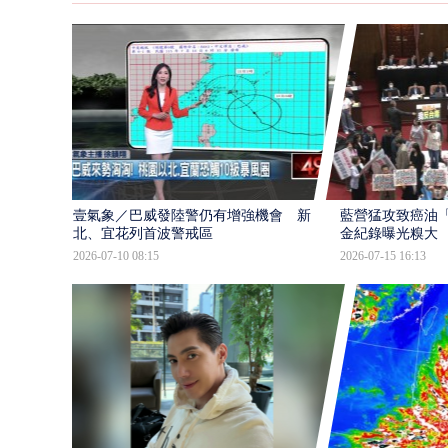
壹氣象／巴威發陸警仍有增強機會 新
藍營猛攻致癌油
北、宜花列首波警戒區
金紀錄曝光糗大
2026-07-10 08:15
2026-07-15 16:13