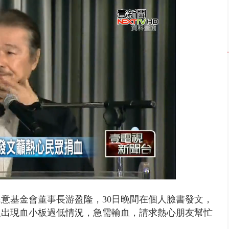
天 海軍近岸防禦演練 賴總統...
Loaded
:
96.44%
意基金會董事長游盈隆，30日晚間在個人臉書發文，
但出現血小板過低情況，急需輸血，請求熱心朋友幫忙