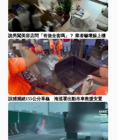
詭男闖美容店問「有做全套嗎」？ 業者嚇壞躲上樓
誤捕瀕絕155公分革龜 海巡署出動吊車救援安置