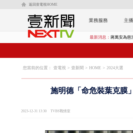
返回壹電視HOME
業務服務
主
最新消息：
蔣萬安為慈
柯文哲腳傷
金防部8小時
您當前的位置：
壹電視
>
壹新聞
>
HOME
>
2024大選
白海豚外圍環
鄭麗文驚語
施明德「命危裝葉克膜」
在野黨推「
【新聞一點靈
2023-12-31 13:30
TVBS戰情室
蔣萬安提「
又毒駕！ 男