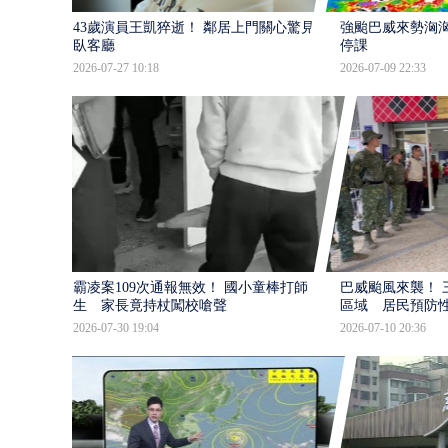
43歲演員王凱猝逝！ 鄰居上門關心驚見倒
強颱巴威來勢洶洶
臥客廳
停課
2026-07-27 10:18
2026-07-09 22:33
霸凌案109次通報無效！ 國小童棒打師
巴威颱風來襲！ 
生 家長竟持杖闖校嗆聲
區域 居民預防
2026-07-30 19:04
2026-07-10 20:36