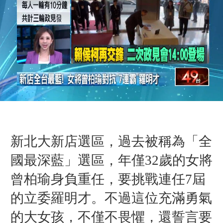
新北大新店選區，過去被稱為「全
國最深藍」選區，年僅32歲的女將
曾柏瑜身負重任，要挑戰連任7屆
的立委羅明才。不過這位充滿勇氣
的大女孩，不僅不畏懼，還誓言要