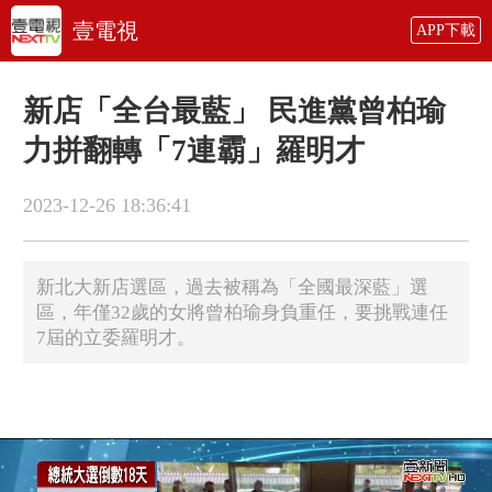
壹電視
APP下載
新店「全台最藍」 民進黨曾柏瑜
力拼翻轉「7連霸」羅明才
2023-12-26 18:36:41
新北大新店選區，過去被稱為「全國最深藍」選
區，年僅32歲的女將曾柏瑜身負重任，要挑戰連任
7屆的立委羅明才。