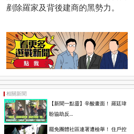
剷除羅家及背後建商的黑勢力。
相關新聞
【新聞一點靈】辛酸畫面！ 羅廷瑋
盼協助反...
罷免團體社區連署遭檢舉！ 住戶控