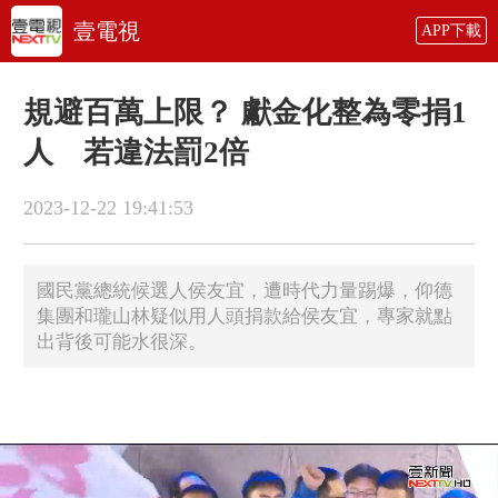
壹電視
APP下載
規避百萬上限？ 獻金化整為零捐1
人 若違法罰2倍
2023-12-22 19:41:53
國民黨總統候選人侯友宜，遭時代力量踢爆，仰德
集團和瓏山林疑似用人頭捐款給侯友宜，專家就點
出背後可能水很深。