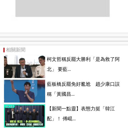
相關新聞
柯文哲稱反罷大勝利「是為救了阿
北」 要藍...
藍板橋反罷免好尷尬 趙少康口誤
稱「黃國昌...
【新聞一點靈】表態力挺「韓江
配」！ 傅崐...