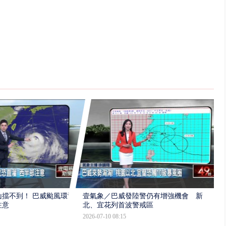
擋不到！ 巴威颱風環流
壹氣象／巴威發陸警仍有增強機會 新
注意
北、宜花列首波警戒區
2026-07-10 08:15