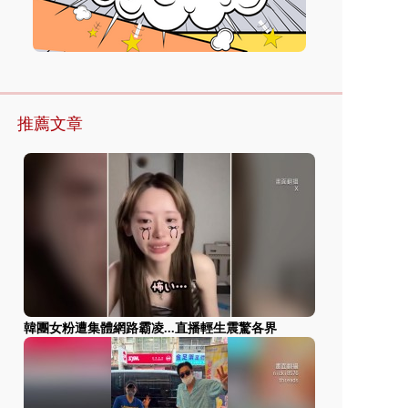
推薦文章
韓團女粉遭集體網路霸凌...直播輕生震驚各界