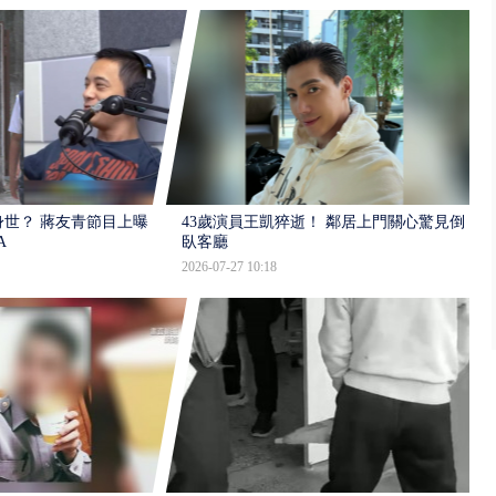
世？ 蔣友青節目上曝：
43歲演員王凱猝逝！ 鄰居上門關心驚見倒
A
臥客廳
2026-07-27 10:18