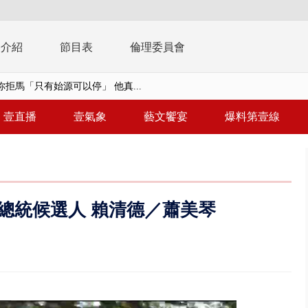
播介紹
節目表
倫理委員會
拒馬「只有始源可以停」 他真...
稿」嗆爆盧秀燕 2028總統戰提...
壹直播
壹氣象
藝文饗宴
爆料第壹線
個資爭議 連戰媳婦轟財政部不負責任
戲水失蹤！ 搜救艇翻覆4警消落...
0.8億」 名律師聯手掮客騙買「B...
副總統候選人 賴清德／蕭美琴
演習第二日 防護關鍵基礎設施
0萬筆個資！ 網軍洩密中共遭起訴...
禍 砂石車為閃避悚撞4車釀3傷
..北市「颱風整備假」？ 蔣萬安...