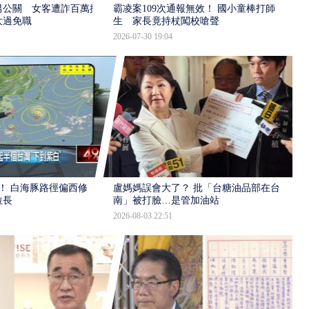
男公關 女客遭詐百萬提
霸凌案109次通報無效！ 國小童棒打師
大過免職
生 家長竟持杖闖校嗆聲
2026-07-30 19:04
！ 白海豚路徑偏西修
盧媽媽誤會大了？ 批「台糖油品部在台
拉長
南」被打臉…是管加油站
2026-08-03 22:51