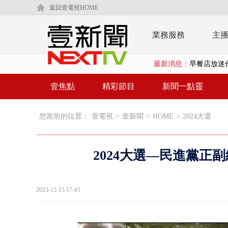
返回壹電視HOME
業務服務
主
最新消息：
早餐店放迷你
賴清德「0看
壹焦點
精彩節目
新聞一點靈
EZ WAY
您當前的位置：
壹電視
>
壹新聞
>
HOME
>
2024大選
救生員大武崙
狠詐慈濟「1
2024大選—民進黨正
漢光42號
暗網買500
2023-12-13 17:45
貨車鬼切釀
白海豚逼近.