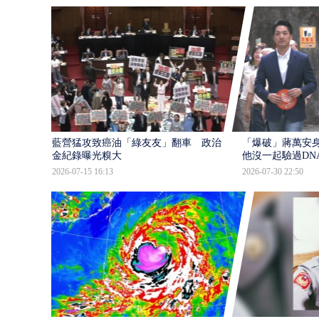
藍營猛攻致癌油「綠友友」翻車 政治獻
「爆破」蔣萬安身
金紀錄曝光糗大
他沒一起驗過DN
2026-07-15 16:13
2026-07-30 22:50