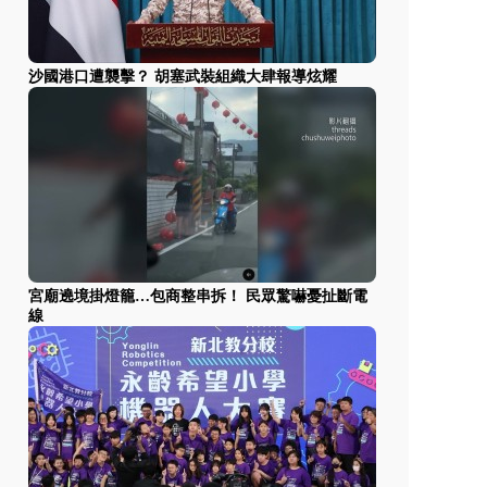
沙國港口遭襲擊？ 胡塞武裝組織大肆報導炫耀
宮廟遶境掛燈籠…包商整串拆！ 民眾驚嚇憂扯斷電
線