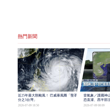
熱門新聞
近25年最大顆颱風！ 巴威暴風圈「壟罩4
壹氣象／護國神山
分之3台灣」
恐直灌、西半部
2026-07-09 18:50
2026-07-09 08:09