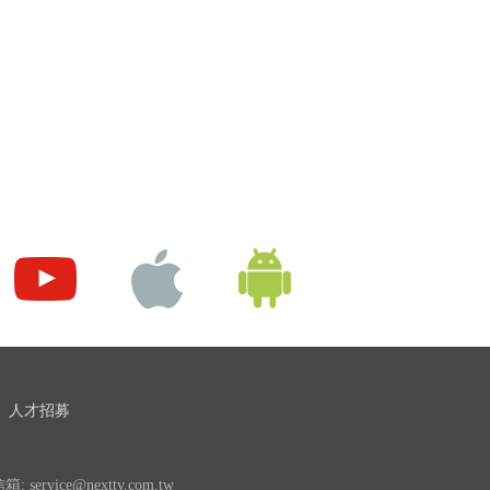
人才招募
 service@nexttv.com.tw