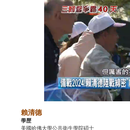
利慾薰心！ 
Loaded
:
Unmute
21.43%
賴清德
學歷
美國哈佛大學公共衛生學院碩士