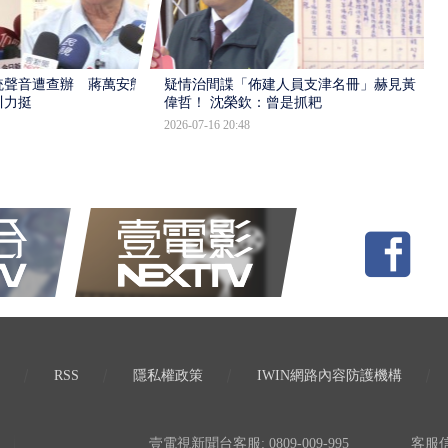
統聲音遭查辦 蔣萬安態
疑情治間諜「佈建人員支津名冊」赫見黃
川力挺
偉哲！ 沈榮欽：曾是抓耙
2026-07-16 20:48
RSS
隱私權政策
IWIN網路內容防護機構
壹電視新聞台客服: 0809-009-995
客服信箱: