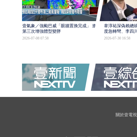
壹氣象／強颱巴威「眼牆置換完成」 進入
韋淳祐深偽賴總
第三次增強體型變胖
度急轉彎、李四
2026-07-08 07:58
2026-07-30 16:58
關於壹電視