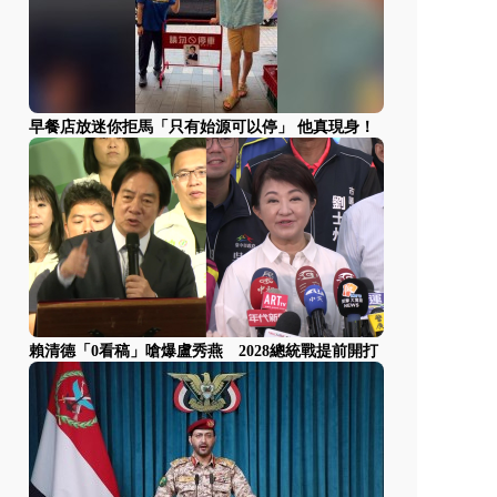
早餐店放迷你拒馬「只有始源可以停」 他真現身！
賴清德「0看稿」嗆爆盧秀燕 2028總統戰提前開打