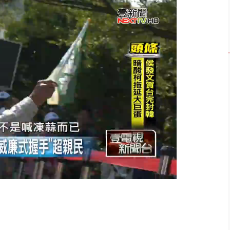
美女律師涉龐大洗錢鏈 通緝港...