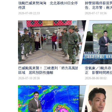
強颱巴威來勢洶洶 北北基桃10日全停班
帥警留職停薪當
停課
告、北市警：兩
2026-07-09 22:33
2026-07-17 10:56
巴威颱風來襲！ 三峽遭列「坍方高風險」
壹氣象／3颱共存
區域 居民預防性撤離
正 影響時間將
2026-07-10 20:36
2026-08-06 08:02