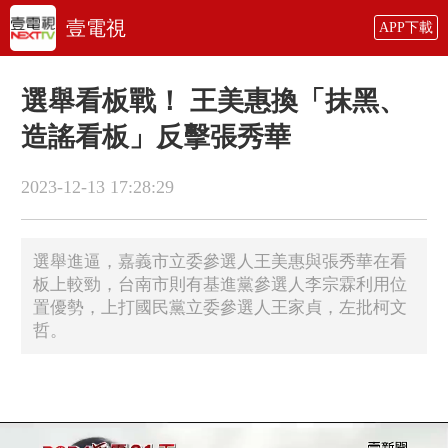
壹電視
APP下載
選舉看板戰！ 王美惠換「抹黑、
造謠看板」反擊張秀華
2023-12-13 17:28:29
選舉進逼，嘉義市立委參選人王美惠與張秀華在看
板上較勁，台南市則有基進黨參選人李宗霖利用位
置優勢，上打國民黨立委參選人王家貞，左批柯文
哲。