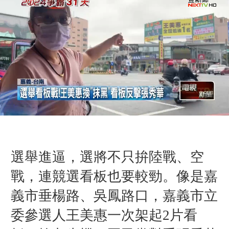
選舉進逼，選將不只拚陸戰、空
戰，連競選看板也要較勁。像是嘉
義市垂楊路、吳鳳路口，嘉義市立
委參選人王美惠一次架起2片看