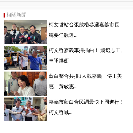
相關新聞
柯文哲站台張啟楷參選嘉義市長
稱要任競選...
柯文哲嘉義車掃插曲！ 競選志工、
車隊爆衝...
藍白整合共推1人戰嘉義 傳王美
惠、黃敏惠...
嘉義市藍白合民調最快下周進行！
柯文哲喊...