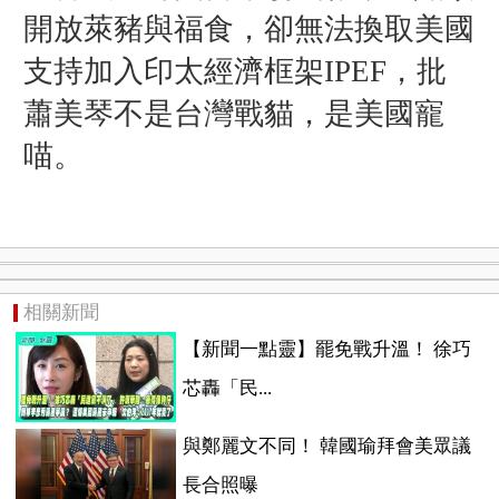
開放萊豬與福食，卻無法換取美國
支持加入印太經濟框架IPEF，批
蕭美琴不是台灣戰貓，是美國寵
喵。
相關新聞
【新聞一點靈】罷免戰升溫！ 徐巧
芯轟「民...
與鄭麗文不同！ 韓國瑜拜會美眾議
長合照曝