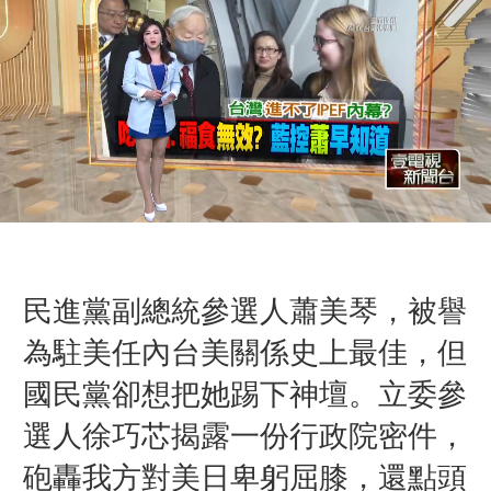
民進黨副總統參選人蕭美琴，被譽
為駐美任內台美關係史上最佳，但
國民黨卻想把她踢下神壇。立委參
選人徐巧芯揭露一份行政院密件，
砲轟我方對美日卑躬屈膝，還點頭