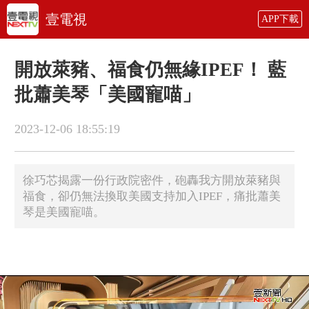
壹電視
APP下載
開放萊豬、福食仍無緣IPEF！ 藍
批蕭美琴「美國寵喵」
2023-12-06 18:55:19
徐巧芯揭露一份行政院密件，砲轟我方開放萊豬與
福食，卻仍無法換取美國支持加入IPEF，痛批蕭美
琴是美國寵喵。