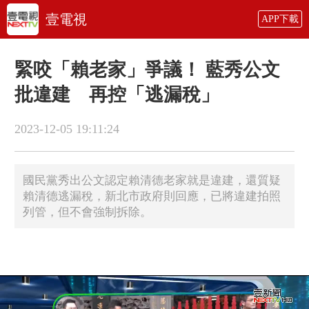
壹電視
APP下載
緊咬「賴老家」爭議！ 藍秀公文
批違建 再控「逃漏稅」
2023-12-05 19:11:24
國民黨秀出公文認定賴清德老家就是違建，還質疑
賴清德逃漏稅，新北市政府則回應，已將違建拍照
列管，但不會強制拆除。