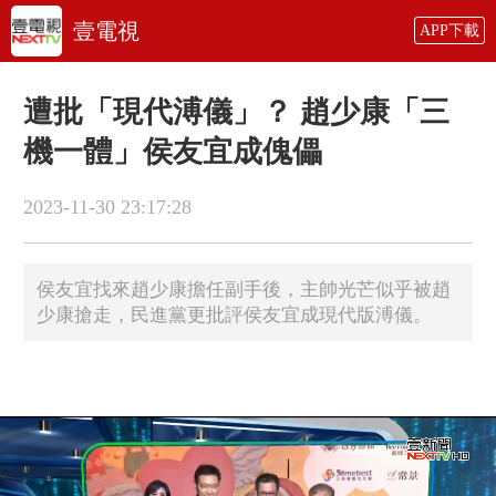
壹電視
APP下載
遭批「現代溥儀」？ 趙少康「三
機一體」侯友宜成傀儡
2023-11-30 23:17:28
侯友宜找來趙少康擔任副手後，主帥光芒似乎被趙
少康搶走，民進黨更批評侯友宜成現代版溥儀。