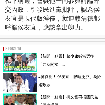
私下講過，會讓他一同參與討論外
交內政，引發民進黨批評，認為侯
友宜是現代版溥儀，就連賴清德都
呼籲侯友宜，應該拿出魄力。
相關新聞
【新聞一點靈】趙少康喊當選後
「共商閣揆」...
4度鞠躬！ 侯友宜「眼眶泛淚」為敗
選致歉
【新聞一點靈】柯文哲再槓國民黨