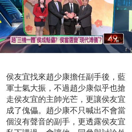
侯友宜找來趙少康擔任副手後，藍
軍士氣大振，不過趙少康似乎也搶
走侯友宜的主帥光芒，更讓侯友宜
成了傀儡。趙少康不只喊出不會當
個沒有聲音的副手，更透露侯友宜