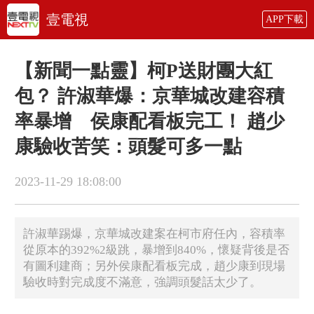
壹電視
APP下載
【新聞一點靈】柯P送財團大紅
包？ 許淑華爆：京華城改建容積
率暴增 侯康配看板完工！ 趙少
康驗收苦笑：頭髮可多一點
2023-11-29 18:08:00
許淑華踢爆，京華城改建案在柯市府任內，容積率
從原本的392%2級跳，暴增到840%，懷疑背後是否
有圖利建商；另外侯康配看板完成，趙少康到現場
驗收時對完成度不滿意，強調頭髮話太少了。