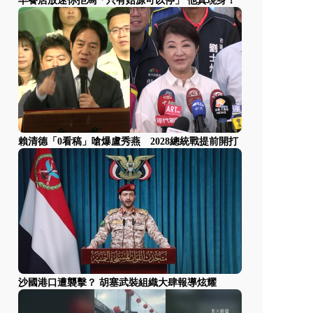
早餐店放迷你拒馬「只有始源可以停」 他真現身！
賴清德「0看稿」嗆爆盧秀燕 2028總統戰提前開打
沙國港口遭襲擊？ 胡塞武裝組織大肆報導炫耀