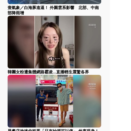
壹氣象／白海豚進逼！ 外圍雲系影響 北部、中南
部降雨增
韓團女粉遭集體網路霸凌...直播輕生震驚各界