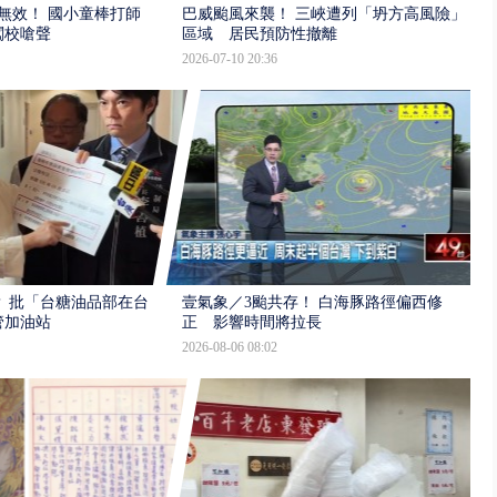
報無效！ 國小童棒打師
巴威颱風來襲！ 三峽遭列「坍方高風險」
闖校嗆聲
區域 居民預防性撤離
2026-07-10 20:36
 批「台糖油品部在台
壹氣象／3颱共存！ 白海豚路徑偏西修
管加油站
正 影響時間將拉長
2026-08-06 08:02