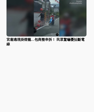
宮廟遶境掛燈籠…包商整串拆！ 民眾驚嚇憂扯斷電
線