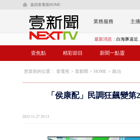
返回壹電視HOME
業務服務
主
最新消息：
白海豚逼近.
壹氣象／白海
壹焦點
精彩節目
新聞一點靈
早餐店放迷你
您當前的位置：
壹電視
>
壹新聞
>
HOME
>
政治
賴清德「0看
EZ WAY
「侯康配」民調狂飆變第2
救生員大武崙
狠詐慈濟「1
2023-11-27 20:13
漢光42號
暗網買500