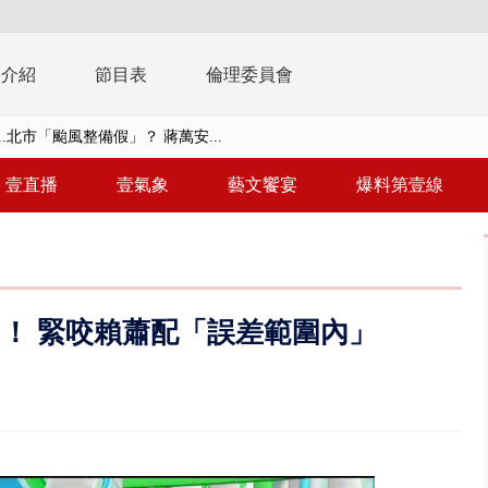
播介紹
節目表
倫理委員會
..北市「颱風整備假」？ 蔣萬安...
豚進逼！ 外圍雲系影響 北部...
壹直播
壹氣象
藝文饗宴
爆料第壹線
拒馬「只有始源可以停」 他真...
稿」嗆爆盧秀燕 2028總統戰提...
個資爭議 連戰媳婦轟財政部不負責任
！ 緊咬賴蕭配「誤差範圍內」
戲水失蹤！ 搜救艇翻覆4警消落...
0.8億」 名律師聯手掮客騙買「B...
演習第二日 防護關鍵基礎設施
0萬筆個資！ 網軍洩密中共遭起訴...