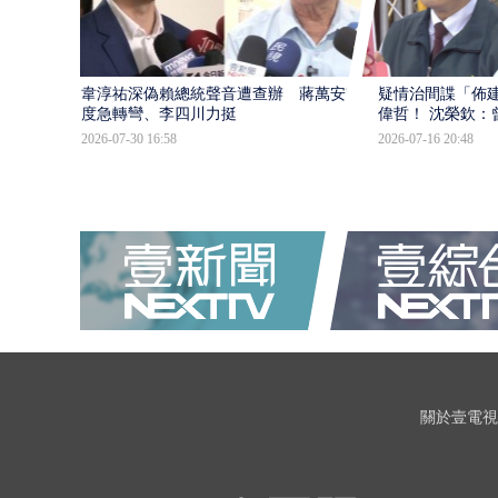
韋淳祐深偽賴總統聲音遭查辦 蔣萬安態
疑情治間諜「佈
度急轉彎、李四川力挺
偉哲！ 沈榮欽：
2026-07-30 16:58
2026-07-16 20:48
關於壹電視