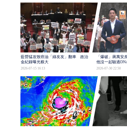
藍營猛攻致癌油「綠友友」翻車 政治獻
「爆破」蔣萬安身
金紀錄曝光糗大
他沒一起驗過DN
2026-07-15 16:13
2026-07-30 22:50