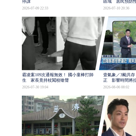
停課
區域 居民預防
2026-07-09 22:33
2026-07-10 20:36
霸凌案109次通報無效！ 國小童棒打師
壹氣象／3颱共存
生 家長竟持杖闖校嗆聲
正 影響時間將
2026-07-30 19:04
2026-08-06 08:02