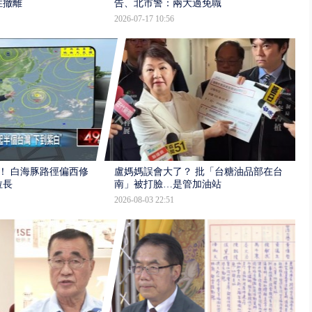
性撤離
告、北市警：兩大過免職
2026-07-17 10:56
！ 白海豚路徑偏西修
盧媽媽誤會大了？ 批「台糖油品部在台
拉長
南」被打臉…是管加油站
2026-08-03 22:51