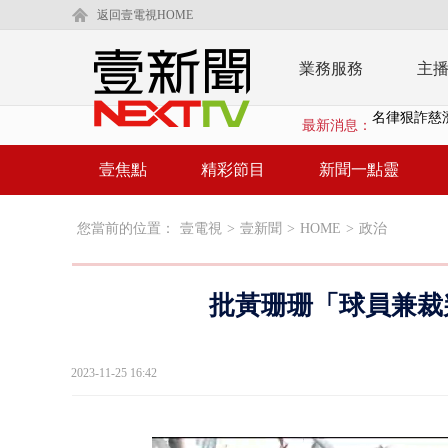
返回壹電視HOME
業務服務
主
最新消息：
父親節限定！
白海豚海警！
壹焦點
精彩節目
新聞一點靈
沖繩機場航班
您當前的位置：
壹電視
>
壹新聞
>
HOME
>
政治
泰國傳嚴重校
中聯毒油20
批黃珊珊「球員兼裁
BP出道10周
「吉伊卡哇
2023-11-25 16:42
「疫苗採購」
LaLapor