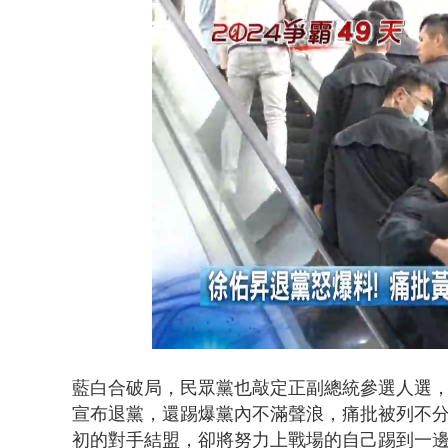
名律狠詐慈濟
Loaded
:
Unmute
36.09%
藍白合破局，民眾黨也敲定正副總統參選人選
宣布退黨，還踢爆黨內不滿聲浪，痛批被列不
初的對手結盟，卻將努力上戰場的自己踢到一