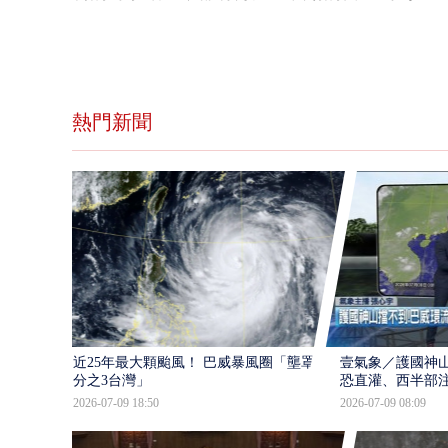
熱門新聞
近25年最大顆颱風！ 巴威暴風圈「壟罩4
壹氣象／護國神山
分之3台灣」
恐直灌、西半部
2026-07-09 18:50
2026-07-09 08:09