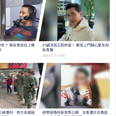
世？ 蔣友青節目上曝：
43歲演員王凱猝逝！ 鄰居上門關心驚見倒
A
臥客廳
2026-07-27 10:18
三峽遭列「坍方高風險」
帥警留職停薪當男公關 女客遭詐百萬提