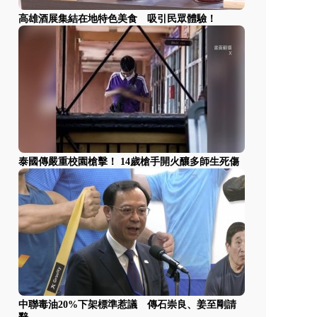
高雄酒展集結在地特色美食 吸引民眾體驗！
泰國傳嚴重校園槍擊！ 14歲槍手開火釀多師生死傷
中聯毒油20%下架標準惹議 傳石崇良、姜至剛請