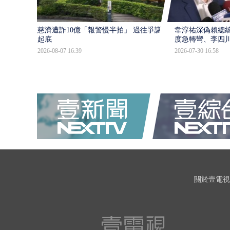
慈濟遭詐10億「報警慢半拍」 過往爭議遭
韋淳祐深偽賴總
起底
度急轉彎、李四
2026-08-07 16:39
2026-07-30 16:58
關於壹電視