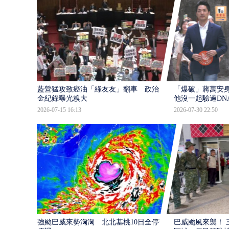
藍營猛攻致癌油「綠友友」翻車 政治獻
「爆破」蔣萬安身
金紀錄曝光糗大
他沒一起驗過DN
2026-07-15 16:13
2026-07-30 22:50
強颱巴威來勢洶洶 北北基桃10日全停班
巴威颱風來襲！ 