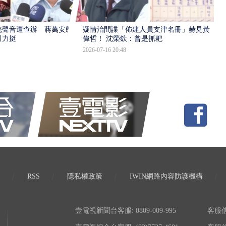
統聲音遭查辦 蔣萬安態
疑情治間諜「佈建人員支津名冊」赫見黃
川力挺
偉哲！ 沈榮欽：曾是抓耙
2026-07-16 20:48
RSS
隱私權政策
IWIN網路內容防護機構
壹電視新聞台客服: 0809-009-995
客服信箱: