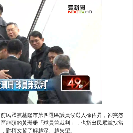
10億！ 豪宅藏「9千萬鈔票磚、...
，前民眾黨基隆市第四選區議員候選人徐佑昇，卻突然
分區龍頭的黃珊珊「球員兼裁判」，也指出民眾黨找當
邊，對柯文哲了解越深、越失望。