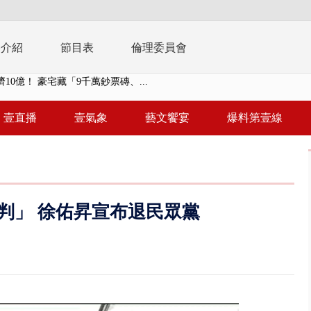
播介紹
節目表
倫理委員會
 「一鴨三吃」、「客家攪福」...
 雨彈將炸台中以北 不排除明...
壹直播
壹氣象
藝文饗宴
爆料第壹線
取消！ 滯留旅客「拚手速」搶...
園槍擊！ 14歲槍手開火釀多師...
%下架標準惹議 傳石崇良、姜至...
判」 徐佑昇宣布退民眾黨
年！ 8／8見面會限40粉絲 YG大...
」劇場版超人氣限量特典 粉絲排...
大逆轉！ 證實慈濟買BNT遭詐10...
t天花板崩落「鷹架倒塌」砸傷嬤 客...