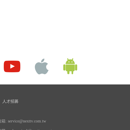
人才招募
 service@nexttv.com.tw