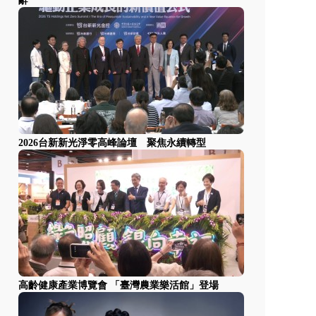
辭
2026台新新光淨零高峰論壇 聚焦永續轉型
高齡健康產業博覽會 「臺灣農業樂活館」登場