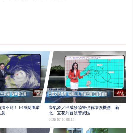
擋不到！ 巴威颱風環流
壹氣象／巴威發陸警仍有增強機會 新
注意
北、宜花列首波警戒區
2026-07-10 08:15