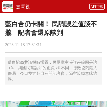
壹電視
APP下載
藍白合仍卡關！ 民調誤差值談不
攏 記者會還原談判
2023-11-18 17:31:34
藍白協商共識暫時擱置，民眾黨主張誤差範圍是讓
3％，與國民黨認知的正負3％不同，導致協商陷入
僵局，今日雙方各自召開記者會，隔空較勁意味濃
厚。