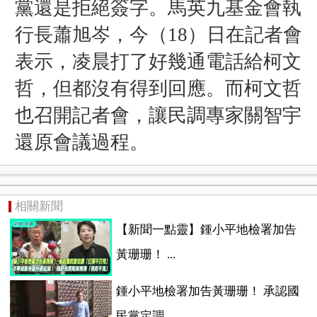
黨還是拒絕簽字。馬英九基金會執
行長蕭旭岑，今（18）日在記者會
表示，凌晨打了好幾通電話給柯文
哲，但都沒有得到回應。而柯文哲
也召開記者會，讓民調專家關智宇
還原會議過程。
相關新聞
【新聞一點靈】鍾小平地檢署加告
黃珊珊！ ...
鍾小平地檢署加告黃珊珊！ 承認國
民黨定調...