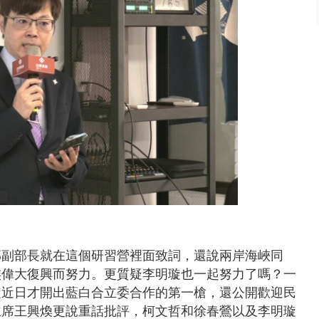
部副部長就在這個研習營裡面致詞，還說兩岸海峽同
族偉大復興而努力。更質疑李明璇也一起努力了嗎？一
明璇近日才開出藍白合立委合作的第一槍，還公開歡迎民
主席王興煥更說重話批評，柯文哲和徐春鶯以及李明璇