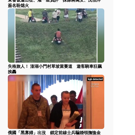
東發號遭出征、灌一星負評 抹除蔣萬安、沈伯洋
簽名盼熄火
失格旅人！ 澎湖小門村草坡當賽道 遊客騎車狂飆
挨轟
俄國「黑寡婦」出沒 鎖定前線士兵騙婚領撫恤金