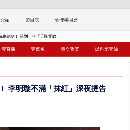
播介紹
節目表
倫理委員會
侶吵架「女開門跳車」 違法道交...
征、灌一星負評 抹除蔣萬安、沈...
壹直播
壹氣象
藝文饗宴
爆料第壹線
致災雨 白海豚颱風逼近估「明晚...
共存！ 白海豚路徑偏西修正 影...
安簽名「都塗銷」 饒河夜市百...
！ 李明璇不滿「抹紅」深夜提告
多出64萬遭疑涉貪 檢察官揭善...
進立院 姜至剛認裁示放行20%...
檢第4波搜索 3公司董座各「加...
晨滑行自撞護欄 男癱坐死「車...