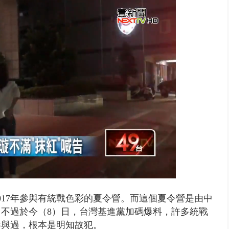
終結站！ 騎到一半「天降電線...
017年參與有統戰色彩的夏令營。而這個夏令營是由中
不過於今（8）日，台灣基進黨加碼爆料，許多統戰
參與過，根本是明知故犯。