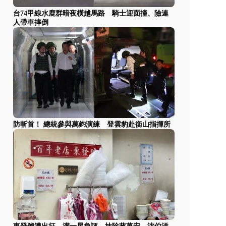
台74甲線水鹿群暗夜橫越馬路 騎士迎面撞、險連
人帶車摔倒
防斬首！ 總統參與萬鈞演練 登雲豹赴衡山指揮所