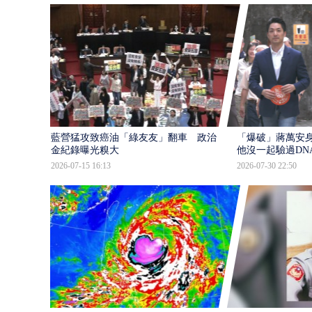
藍營猛攻致癌油「綠友友」翻車 政治獻
「爆破」蔣萬安身
金紀錄曝光糗大
他沒一起驗過DN
2026-07-15 16:13
2026-07-30 22:50