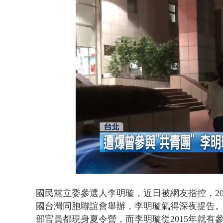
桃園上演絕命
Loaded
:
Unmute
38.35%
國民黨立委參選人李明璇，近日被網友指控，2
國台灣同胞聯誼會舉辦，李明璇氣得深夜提告。
部官員都現身夏令營，而李明璇從2015年就有