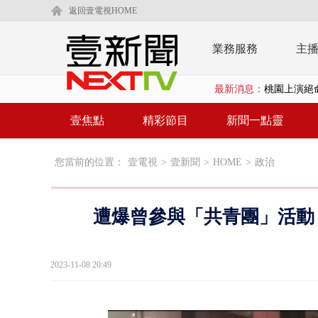
返回壹電視HOME
業務服務
主
最新消息：
演哪齣？ 情
東發號遭出
壹焦點
精彩節目
新聞一點靈
父親節恐有
您當前的位置：
壹電視
>
壹新聞
>
HOME
>
政治
壹氣象／3颱
沈伯洋、蔣萬
遭爆曾參與「共青團」活動
北市科長帳戶
台糖副總抱油
2023-11-08 20:49
中聯毒油案中
詭！ 轎車凌