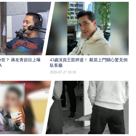
世？ 蔣友青節目上曝：
43歲演員王凱猝逝！ 鄰居上門關心驚見倒
A
臥客廳
2026-07-27 10:18