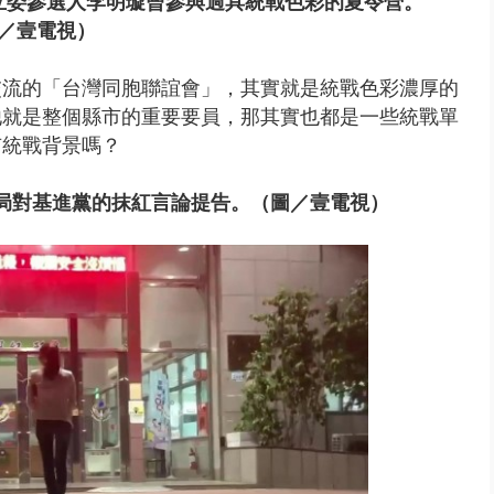
立委參選人
李明璇曾參與過具統戰色彩的夏令營。
／壹電視）
交流的「台灣同胞聯誼會」
，
其實就是統戰色彩濃厚的
他就是整個縣市的重要要員，那其實也都是一些統戰單
有統戰背景嗎？
局對基進黨的抹紅言論提告。
（圖／壹電視）