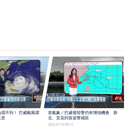
擋不到！ 巴威颱風環流
壹氣象／巴威發陸警仍有增強機會 新
注意
北、宜花列首波警戒區
2026-07-10 08:15