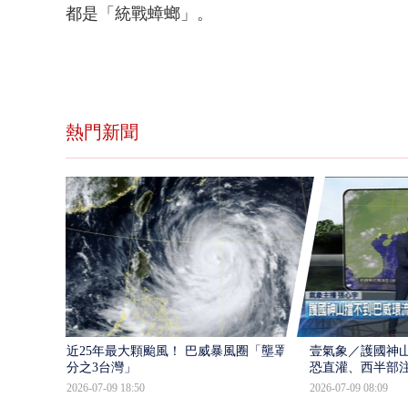
都是「統戰蟑螂」。
熱門新聞
近25年最大顆颱風！ 巴威暴風圈「壟罩4
壹氣象／護國神山
分之3台灣」
恐直灌、西半部
2026-07-09 18:50
2026-07-09 08:09