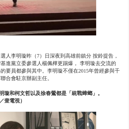
選人李明璇昨（7）日深夜到高雄前鎮分 按鈴提告，
基進黨立委參選人楊佩樺更踢爆， 李明璇去交流的
的要員都參與其中。李明璇不僅在2015年曾經參與千
商聯合會駐京辦副主任。
明璇和柯文哲以及徐春鶯都是「統戰蟑螂」。
／壹電視）