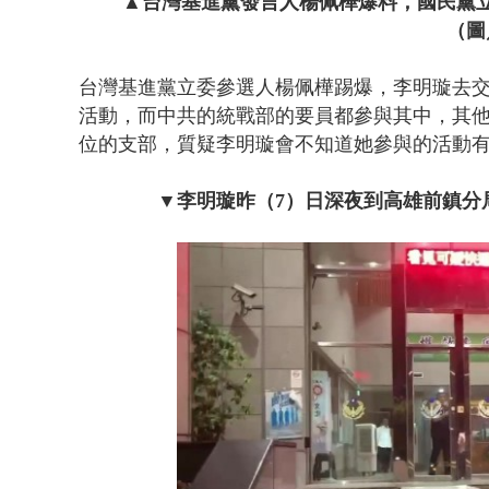
▲台灣基進黨發言人楊佩樺爆料，國民黨
（圖
台灣基進黨立委參選人楊佩樺踢爆，李明璇去
活動，而中共的統戰部的要員都參與其中
，其
位的支部，質疑李明璇會不知道她參與的活動
▼李明璇昨（7）日深夜到高雄前鎮分