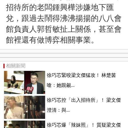
招待所的老闆鍾興樺涉嫌地下匯
兌，跟過去鬧得沸沸揚揚的八八會
館負責人郭哲敏扯上關係，甚至會
館裡還有做博弈相關事業。
相關新聞
徐巧芯緊咬梁文傑猛攻！ 林楚茵
嗆：她覬覦...
徐巧芯控「出入招待所」！ 梁文傑
澄清：與...
徐巧芯爆「辣妹照」！ 質疑梁文傑