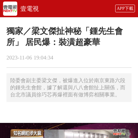
壹電視
APP下載
獨家／梁文傑扯神秘「鍾先生會
所」 居民爆：裝潢超豪華
2023-11-06 19:04:34
陸委會副主委梁文傑，被爆進入位於南京東路六段
的鍾先生會館，據了解還與八八會館扯上關係，而
台北市議員徐巧芯再爆裡面有做博弈相關事業。