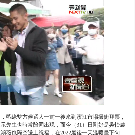
0萬筆個資！ 網軍洩密中共遭起訴...
衝刺，藍綠雙方候選人一前一後來到濱江市場掃街拜票，
示先生也時常陪同出現，而今（31）日剛好是吳怡農
鴻薇也隔空送上祝福，在2022最後一天溫暖畫下句