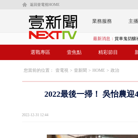
返回壹電視HOME
業務服務
主
最新消息：
貨車鬼切釀
白海豚逼近.
選戰專區
壹焦點
精彩節目
利慾薰心！ 
您當前的位置：
壹電視
>
壹新聞
>
HOME
>
政治
早餐店放迷你
賴清德「0看
2022最後一掃！ 吳怡農
EZ WAY
救生員大武崙
2022-12-31 12:44
狠詐慈濟「1
漢光42號