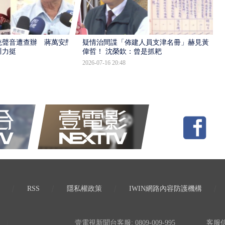
統聲音遭查辦 蔣萬安態
疑情治間諜「佈建人員支津名冊」赫見黃
川力挺
偉哲！ 沈榮欽：曾是抓耙
2026-07-16 20:48
RSS
隱私權政策
IWIN網路內容防護機構
壹電視新聞台客服: 0809-009-995
客服信箱: