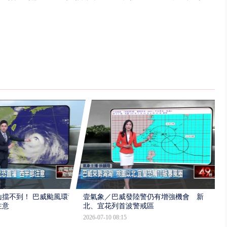
擋不到！ 巴威颱風環流
壹氣象／巴威發陸警仍有增強機會 新
注意
北、宜花列首波警戒區
2026-07-10 08:15