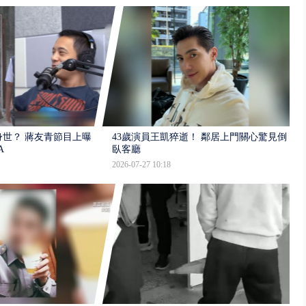
世？ 蔣友青節目上曝：
43歲演員王凱猝逝！ 鄰居上門關心驚見倒
A
臥客廳
2026-07-27 10:18