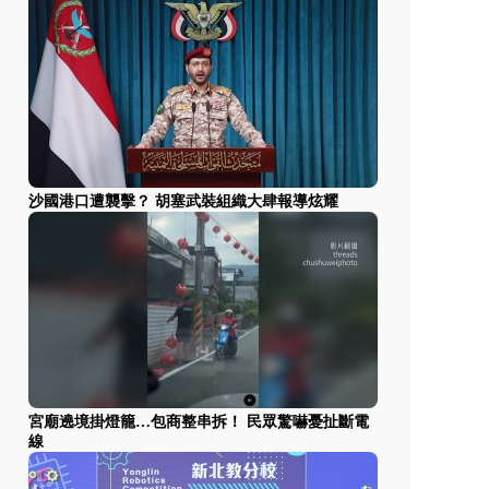
沙國港口遭襲擊？ 胡塞武裝組織大肆報導炫耀
宮廟遶境掛燈籠…包商整串拆！ 民眾驚嚇憂扯斷電
線