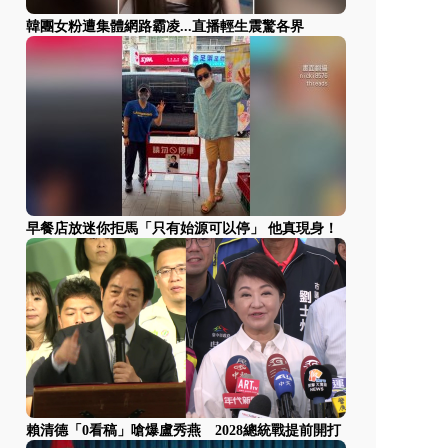
韓團女粉遭集體網路霸凌...直播輕生震驚各界
早餐店放迷你拒馬「只有始源可以停」 他真現身！
賴清德「0看稿」嗆爆盧秀燕 2028總統戰提前開打