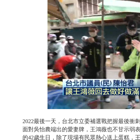
暗網買500
Loaded
:
Unmute
46.35%
2022最後一天，台北市立委補選戰把握最後
面對吳怡農端出的愛妻牌，王鴻薇也不甘示弱表
的42歲生日，除了現場有民眾熱心送上蛋糕，王