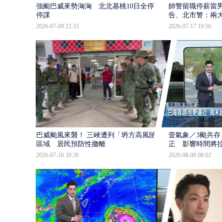
強颱巴威來勢洶洶 北北基桃10日全停班
帥警留職停薪當
停課
告、北市警：兩
2026-07-09 22:33
2026-07-17 10:56
巴威颱風來襲！ 三峽遭列「坍方高風險」
壹氣象／3颱共存
區域 居民預防性撤離
正 影響時間將
2026-07-10 20:36
2026-08-06 08:02