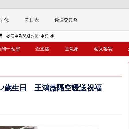
播介紹
節目表
倫理委員會
禍 砂石車為閃避悚撞4車釀3傷
..北市「颱風整備假」？ 蔣萬安...
新聞一點靈
壹直播
壹氣象
藝文饗宴
美女律師涉龐大洗錢鏈 通緝港...
拒馬「只有始源可以停」 他真...
稿」嗆爆盧秀燕 2028總統戰提...
迎42歲生日 王鴻薇隔空暖送祝福
個資爭議 連戰媳婦轟財政部不負責任
戲水失蹤！ 搜救艇翻覆4警消落...
0.8億」 名律師聯手掮客騙買「B...
演習第二日 防護關鍵基礎設施