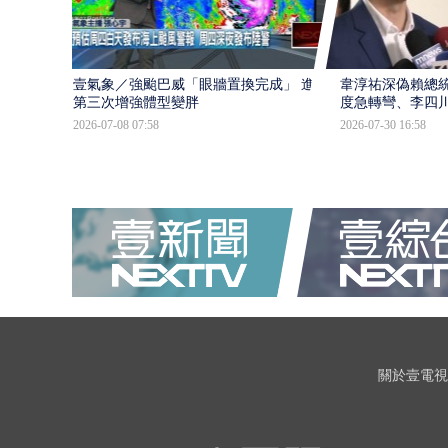
壹氣象／強颱巴威「眼牆置換完成」 進入
韋淳祐深偽賴總
第三次增強體型變胖
度急轉彎、李四
2026-07-08 07:58
2026-07-30 16:58
關於壹電視