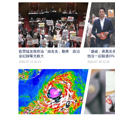
藍營猛攻致癌油「綠友友」翻車 政治獻
「爆破」蔣萬安身
金紀錄曝光糗大
他沒一起驗過DN
2026-07-15 16:13
2026-07-30 22:50