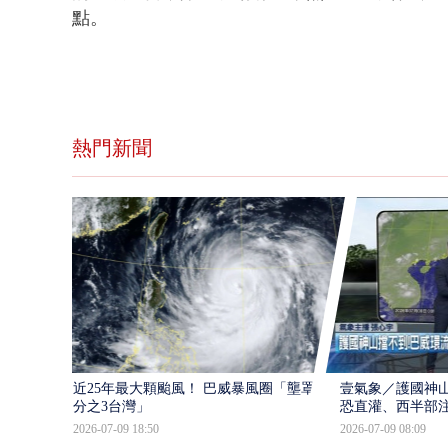
點。
熱門新聞
近25年最大顆颱風！ 巴威暴風圈「壟罩4
壹氣象／護國神山
分之3台灣」
恐直灌、西半部
2026-07-09 18:50
2026-07-09 08:09