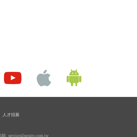
人才招募
 service@nexttv.com.tw