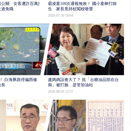
男公關 女客遭詐百萬提
霸凌案109次通報無效！ 國小童棒打師
大過免職
生 家長竟持杖闖校嗆聲
2026-07-30 19:04
！ 白海豚路徑偏西修
盧媽媽誤會大了？ 批「台糖油品部在台
拉長
南」被打臉…是管加油站
2026-08-03 22:51