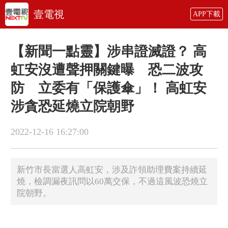
壹電視
APP下載
【新聞一點靈】涉串證滅證？ 高
虹安沒遭聲押關鍵曝 恐二波攻
防 立委有「保護傘」！ 高虹安
涉貪恐延燒立院朝野
2022-12-16 16:27:00
新竹市長當選人高虹安，涉及詐領助理費案持續延
燒，檢調漏夜訊問以60萬交保，不過這風波恐燒立
院朝野。